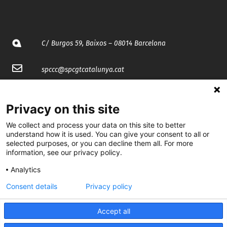
C/ Burgos 59, Baixos – 08014 Barcelona
spccc@
spcgtcatalunya.cat
935 120 481
Privacy on this site
@CGTCatalunya
We collect and process your data on this site to better
understand how it is used. You can give your consent to all or
selected purposes, or you can decline them all. For more
cgtcatalunya
information, see our privacy policy.
CGTCatalunya
Analytics
cgtcatalunya
Consent details
Privacy policy
Accept all