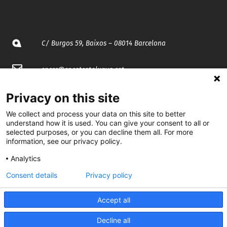
C/ Burgos 59, Baixos – 08014 Barcelona
spccc@
spcgtcatalunya.cat
935 120 481
Privacy on this site
We collect and process your data on this site to better
understand how it is used. You can give your consent to all or
@CGTCatalunya
selected purposes, or you can decline them all. For more
information, see our privacy policy.
cgtcatalunya
Analytics
CGTCatalunya
Consent details
Privacy policy
cgtcatalunya
Accept all
Decline all