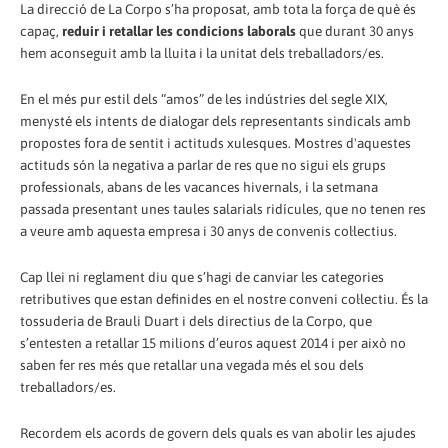
La direcció de La Corpo s’ha proposat, amb tota la força de què és
capaç,
reduir i retallar les condicions laborals
que durant 30 anys
hem aconseguit amb la lluita i la unitat dels treballadors/es.
En el més pur estil dels “amos” de les indústries del segle XIX,
menysté els intents de dialogar dels representants sindicals amb
propostes fora de sentit i actituds xulesques. Mostres d'aquestes
actituds són la negativa a parlar de res que no sigui els grups
professionals, abans de les vacances hivernals, i la setmana
passada presentant unes taules salarials ridícules, que no tenen res
a veure amb aquesta empresa i 30 anys de convenis col·lectius.
Cap llei ni reglament diu que s’hagi de canviar les categories
retributives que estan definides en el nostre conveni col·lectiu. És la
tossuderia de Brauli Duart i dels directius de la Corpo, que
s’entesten a retallar 15 milions d’euros aquest 2014 i per això no
saben fer res més que retallar una vegada més el sou dels
treballadors/es.
Recordem els acords de govern dels quals es van abolir les ajudes