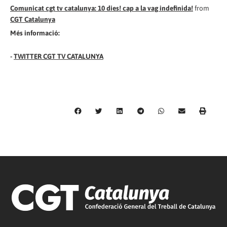
Comunicat cgt tv catalunya: 10 dies! cap a la vag indefinida!
from
CGT Catalunya
Més informació:
-
TWITTER CGT TV CATALUNYA