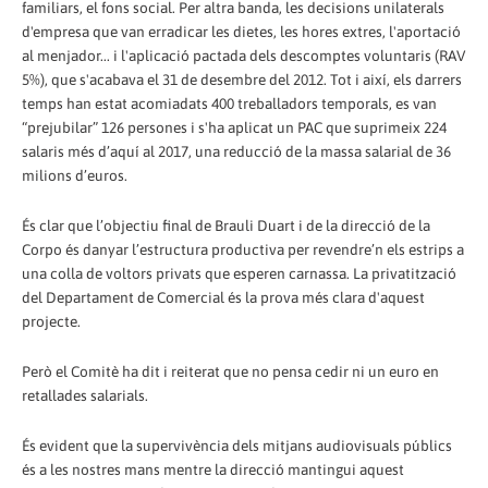
familiars, el fons social. Per altra banda, les decisions unilaterals
d'empresa que van erradicar les dietes, les hores extres, l'aportació
al menjador... i l'aplicació pactada dels descomptes voluntaris (RAV
5%), que s'acabava el 31 de desembre del 2012. Tot i així, els darrers
temps han estat acomiadats 400 treballadors temporals, es van
“prejubilar” 126 persones i s'ha aplicat un PAC que suprimeix 224
salaris més d’aquí al 2017, una reducció de la massa salarial de 36
milions d’euros.
És clar que l’objectiu final de Brauli Duart i de la direcció de la
Corpo és danyar l’estructura productiva per revendre’n els estrips a
una colla de voltors privats que esperen carnassa. La privatització
del Departament de Comercial és la prova més clara d'aquest
projecte.
Però el Comitè ha dit i reiterat que no pensa cedir ni un euro en
retallades salarials.
És evident que la supervivència dels mitjans audiovisuals públics
és a les nostres mans mentre la direcció mantingui aquest