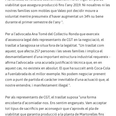
viabilitat que assegura producció fins l’any 2019. Ni nosaltres ni les
nostres famílies som mobles que Valeo pot decidir moure a
voluntat mentre presumeix d’haver augmentat un 34% su bene
durante el primer semestre de l'any ".
Per a l’advocada Ana Tomé del Col·lectiu Ronda que exerceix
d’assessora legal dels representants de CGT en la negociació, el
trasllat a Saragossa se situa fora de la legalitat. “Un trasllat com
aquest, que afecta 257 persones i les seves famílies i implica el
desmantellament d’una important estructura industrial requereix -
afirma l’advocada- una acurada justificació tècnica que, en en
aquest cas, no existeix en absolut. El que ha succeït amb Coca-Cola
a Fuenlabrada és el millor exemple. No podem negociar prenent
com a punt de partida el caràcter inevitable d’una actuació que, al
nostre entendre, i manifestament il·legal ".
Per als representants de CGT, el trasllat suposa “una forma
encoberta d’acomiadar-nos. Ens sentim enganyats. Vam acceptar
tot tipus de sacrificis per aconseguir que s’aprovés el pla de
viabilitat que garantia producció a la planta de Martorelles fins