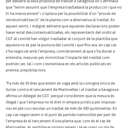
per debatre la seva proposta de trasllat a Saragossa on s’afirmava
que “tenim assumit que l’empresa traslladarà la producció i que no
hi ha marxa enrere” i s’optava per la possibilitat d’un “procés de
reindustrialització” de la planta com a alternativa al trasllat. En
aquest sentit, i malgrat admetre que aquestes declaracions poden
haver estat descontextualitzades, els representants del sindicat
CGT al comitè han volgut traslladar al conjunt de la plantilla que
aquesta no és pas la postura del comitè i que fins ara, en cap cas
s’ha negociat amb l’empresa, contràriament al que s’ha donat a
entendre, mesures per minimitzar l’impacte del trasllat com
podrien ser, tal i com s’esmentava en els articles publicats en
premsa, prejubilacions.
“Fa més de 30 dies que estem en vaga amb la consigna única de
lluitar contra el tancament de Martorelles i el trasllat a Saragossa -
afirma un delegat de CGT- perquè considerem que la mesura és
il·legal i que l’empresa no té dret ni empara jurídica per imposar-
nos en ple curs escolar un trasllat de més de 300 quilòmetres. En
cap cas negociarem si el punt de partida inamovible per part de
l’empresa és el tancament d’una planta que, com és el cas de
Martorelles, és rendible econòmicament i té en vigor un pla de