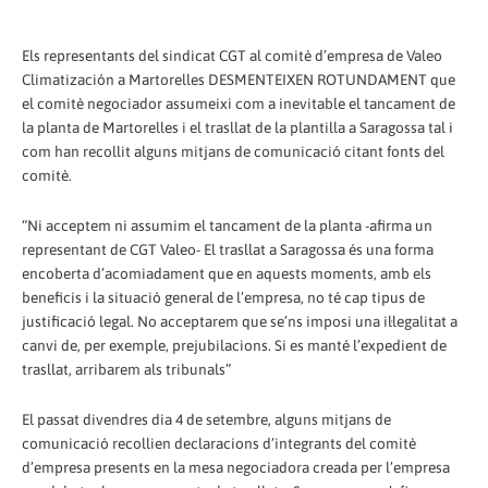
Els representants del sindicat CGT al comitè d’empresa de Valeo
Climatización a Martorelles DESMENTEIXEN ROTUNDAMENT que
el comitè negociador assumeixi com a inevitable el tancament de
la planta de Martorelles i el trasllat de la plantilla a Saragossa tal i
com han recollit alguns mitjans de comunicació citant fonts del
comitè.
“Ni acceptem ni assumim el tancament de la planta -afirma un
representant de CGT Valeo- El trasllat a Saragossa és una forma
encoberta d’acomiadament que en aquests moments, amb els
beneficis i la situació general de l’empresa, no té cap tipus de
justificació legal. No acceptarem que se’ns imposi una il·legalitat a
canvi de, per exemple, prejubilacions. Si es manté l’expedient de
trasllat, arribarem als tribunals”
El passat divendres dia 4 de setembre, alguns mitjans de
comunicació recollien declaracions d’integrants del comitè
d’empresa presents en la mesa negociadora creada per l’empresa