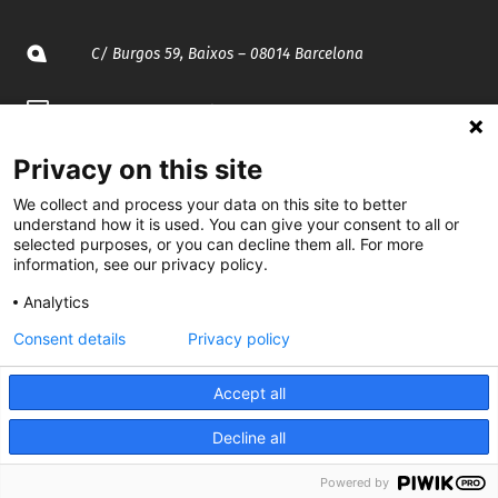
C/ Burgos 59, Baixos – 08014 Barcelona
spccc@
spcgtcatalunya.cat
935 120 481
Privacy on this site
We collect and process your data on this site to better
understand how it is used. You can give your consent to all or
@CGTCatalunya
selected purposes, or you can decline them all. For more
information, see our privacy policy.
cgtcatalunya
Analytics
CGTCatalunya
Consent details
Privacy policy
cgtcatalunya
Accept all
Decline all
Desenvolupat per
Powered by