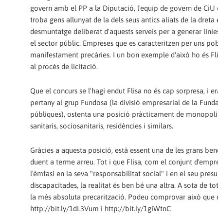
govern amb el PP a la Diputació, l'equip de govern de CiU
troba gens allunyat de la dels seus antics aliats de la dreta
desmuntatge deliberat d'aquests serveis per a generar líni
el sector públic. Empreses que es caracteritzen per uns pob
manifestament precàries. I un bon exemple d'això ho és Flisa
al procés de licitació.
Que el concurs se l'hagi endut Flisa no és cap sorpresa, i
pertany al grup Fundosa (la divisió empresarial de la Fund
públiques), ostenta una posició pràcticament de monopoli al
sanitaris, sociosanitaris, residències i similars.
Gràcies a aquesta posició, està essent una de les grans bene
duent a terme arreu. Tot i que Flisa, com el conjunt d'emp
l'èmfasi en la seva "responsabilitat social" i en el seu pre
discapacitades, la realitat és ben bé una altra. A sota de
la més absoluta precarització. Podeu comprovar això que d
http://bit.ly/1dL3Vum i http://bit.ly/1giWtnC