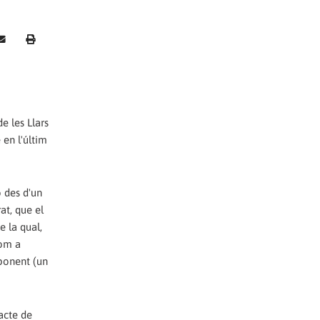
e les Llars
 en l'últim
ó des d'un
at, que el
e la qual,
com a
xponent (un
acte de