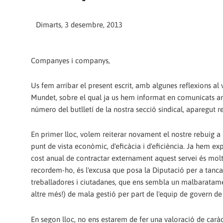
Dimarts, 3 desembre, 2013
Companyes i companys,
Us fem arribar el present escrit, amb algunes reflexions al 
Mundet, sobre el qual ja us hem informat en comunicats ante
número del butlletí de la nostra secció sindical, aparegut r
En primer lloc, volem reiterar novament el nostre rebuig a l
punt de vista econòmic, d'eficàcia i d'eficiència. Ja hem 
cost anual de contractar externament aquest servei és molt 
recordem-ho, és l'excusa que posa la Diputació per a tancar
treballadores i ciutadanes, que ens sembla un malbaratamen
altre més!) de mala gestió per part de l'equip de govern de
En segon lloc, no ens estarem de fer una valoració de carà