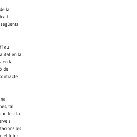
de la
ica i
 següents
í als
alitat en la
, en la
ió de
 contracte
una
es, tal
anifest la
erveis
tacions les
n el futur