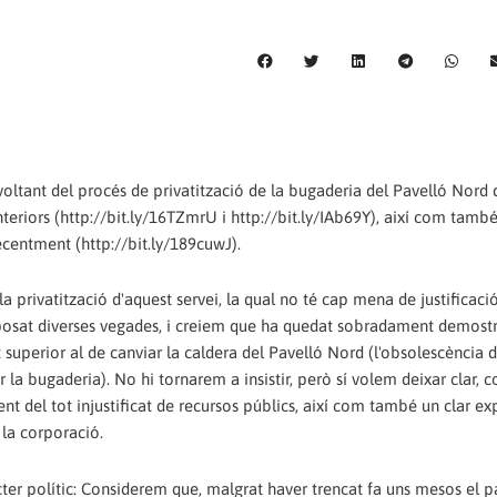
voltant del procés de privatització de la bugaderia del Pavelló Nord d
riors (http://bit.ly/16TZmrU i http://bit.ly/IAb69Y), així com també
ecentment (http://bit.ly/189cuwJ).
a privatització d'aquest servei, la qual no té cap mena de justificaci
exposat diverses vegades, i creiem que ha quedat sobradament demostr
superior al de canviar la caldera del Pavelló Nord (l'obsolescència d
 la bugaderia). No hi tornarem a insistir, però sí volem deixar clar, 
t del tot injustificat de recursos públics, així com també un clar e
 la corporació.
cter polític: Considerem que, malgrat haver trencat fa uns mesos el p