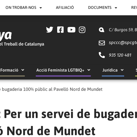
ON TROBAR-NOS
AFILIACIÓ
DOCUMENTS
RE
C/ Burgos 59, 
spccc@
spcgt
935 120 481
Formació
Acció Feminista LGTBIQ+
Jurídica
e bugaderia 100% públic al Pavelló Nord de Mundet
Per un servei de bugade
ló Nord de Mundet