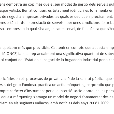
 ens demostra un cop més que el seu model de gestió dels serveis púb
 espanyolista. Ben al contrari, és totalment idèntic, i es fonamenta en
es de negoci a empreses privades les quals es dediquen, precisament, 
res estàndards de prestació de serveis i per unes condicions de treba
, l'empresa a la qual s'ha adjudicat el servei, de fet, l'única que s'h
 era quelcom més que previsible. Cal tenir en compte que aquesta emp
ació ONCE, la qual rep anualment una significativa quantitat de subv
 conjunt de l'Estat en el negoci de la bugaderia industrial per a cen
ficiàries en els processos de privatització de la sanitat pública que s
reses del grup Fundosa, practica un actiu màrqueting corporatiu que 
sumpte caràcter d'instrument per a la inserció sociolaboral de les per
 tot aquest màrqueting s'amaga un model de negoci fonamentat des de
iem en els següents enllaços, amb notícies dels anys 2008 i 2009: