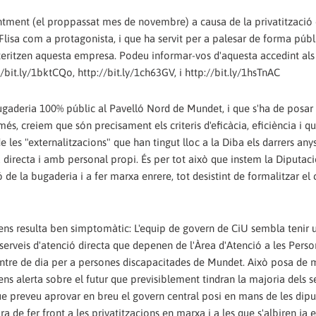
entment (el proppassat mes de novembre) a causa de la privatització 
Flisa com a protagonista, i que ha servit per a palesar de forma públ
cteritzen aquesta empresa. Podeu informar-vos d'aquesta accedint als
//bit.ly/1bktCQo, http://bit.ly/1ch63GV, i http://bit.ly/1hsTnAC
gaderia 100% públic al Pavelló Nord de Mundet, i que s'ha de posar f
s, creiem que són precisament els criteris d'eficàcia, eficiència i qu
de les "externalitzacions" que han tingut lloc a la Diba els darrers anys
ma directa i amb personal propi. És per tot això que instem la Diputac
 de la bugaderia i a fer marxa enrere, tot desistint de formalitzar el
ns resulta ben simptomàtic: L'equip de govern de CiU sembla tenir 
 serveis d'atenció directa que depenen de l'Àrea d'Atenció a les Person
re de dia per a persones discapacitades de Mundet. Això posa de m
é ens alerta sobre el futur que previsiblement tindran la majoria dels s
que preveu aprovar en breu el govern central posi en mans de les dipu
 de fer front a les privatitzacions en marxa i a les que s'albiren ja e