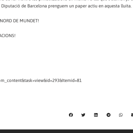
la Diputació de Barcelona prenguem un paper actiu en aquesta lluita.
Ó NORD DE MUNDET!
ACIONS!
com_content&task=view&id=293&Itemid=81