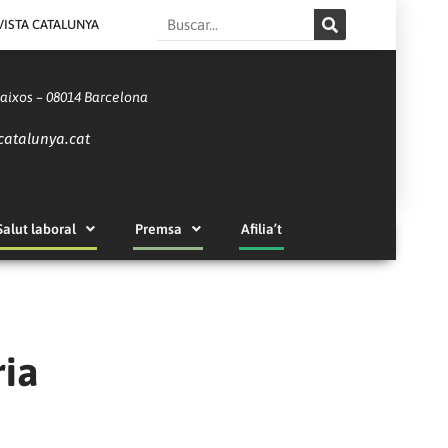
Search
VISTA CATALUNYA
Baixos – 08014 Barcelona
catalunya.cat
Salut laboral
Premsa
Afilia’t
ria