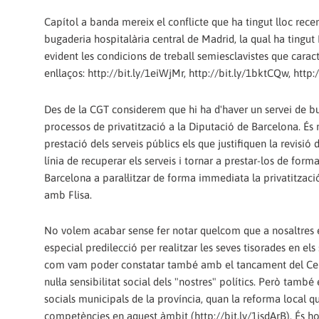
Capítol a banda mereix el conflicte que ha tingut lloc rec
bugaderia hospitalària central de Madrid, la qual ha tingut 
evident les condicions de treball semiesclavistes que cara
enllaços: http://bit.ly/1eiWjMr, http://bit.ly/1bktCQw, http:
Des de la CGT considerem que hi ha d'haver un servei de bu
processos de privatització a la Diputació de Barcelona. És mé
prestació dels serveis públics els que justifiquen la revisió 
línia de recuperar els serveis i tornar a prestar-los de for
Barcelona a paral·litzar de forma immediata la privatització
amb Flisa.
No volem acabar sense fer notar quelcom que a nosaltres e
especial predilecció per realitzar les seves tisorades en els
com vam poder constatar també amb el tancament del Cent
nul·la sensibilitat social dels "nostres" polítics. Però tamb
socials municipals de la província, quan la reforma local 
competències en aquest àmbit (http://bit.ly/1isdArB). És hora