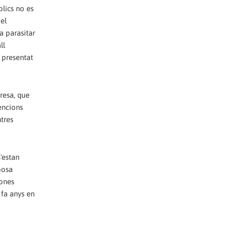
lics no es
 el
a parasitar
ll
a presentat
resa, que
encions
tres
'estan
posa
sones
 fa anys en