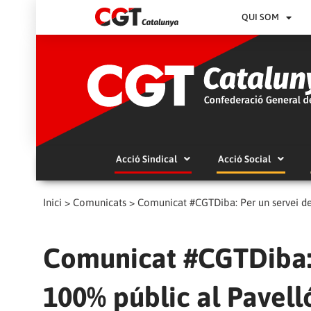
QUI SOM
Acció Sindical
Acció Social
Inici
>
Comunicats
>
Comunicat #CGTDiba: Per un servei d
Comunicat #CGTDiba: 
100% públic al Pavel