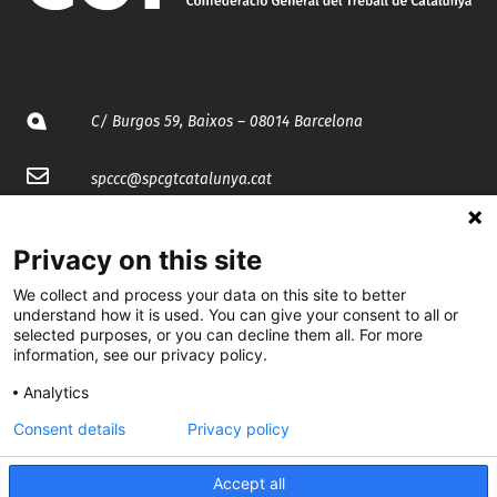
C/ Burgos 59, Baixos – 08014 Barcelona
spccc@
spcgtcatalunya.cat
935 120 481
Privacy on this site
We collect and process your data on this site to better
@CGTCatalunya
understand how it is used. You can give your consent to all or
selected purposes, or you can decline them all. For more
cgtcatalunya
information, see our privacy policy.
CGTCatalunya
Analytics
cgtcatalunya
Consent details
Privacy policy
Accept all