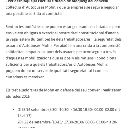
-
Per desbloquejar l'actual situació de bloqueig del conveni
col·lectiu d' Autobuses Mohn, i que la empresa se segui a negociar
una possible sortida al conflicte.
Sentim les molèsties que podem estar generant als ciutadans però
ens veiem obligats a exercir el nostre dret constitucional d'anar a
la vaga, estem lluitant pel bé dels treballadors/es i la seguretat dels
usuaris d'Autobuses Mohn. Per això fem una crida a la comprensió,
solidaritat, empatia i suport dels usuaris per aconseguir a través
d'aquestes mobilitzacions que es posin els mitjans i condicions
suficients per a què els treballadors/es d' Autobuses Mohn,
puguem donar un servei de qualitat i seguretat tal i com els
ciutadans es mereixen.
Els treballadors/es de Mohn en defensa del seu conveni realitzaran
aturades 2016:
DIES 16 setembre (8.30h-10.30h/ 16.30-18.30/ 00.00- 02.00-nit
16 al 17)
20 i 22 de setembre (10-13/ 17.30-20.30/ 00.00- 03.00-nit 20-