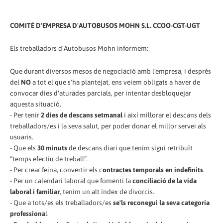
COMITÈ D'EMPRESA D'AUTOBUSOS MOHN S.L. CCOO-CGT-UGT
Els treballadors d'Autobusos Mohn informem:
Que durant diversos mesos de negociació amb l'empresa, i després
del
NO
a tot el que s'ha plantejat, ens veiem obligats a haver de
convocar dies d'aturades parcials, per intentar desbloquejar
aquesta situació.
- Per tenir
2 dies de descans setmanal
i així millorar el descans dels
treballadors/es i la seva salut, per poder donar el millor servei als
usuaris.
- Que els
30 minuts
de descans diari que tenim sigui retribuït
“temps efectiu de treball”.
- Per crear feina, convertir els c
ontractes temporals en indefinits
.
- Per un calendari laboral que fomenti la
conciliació de la vida
laboral i familiar
, tenim un alt índex de divorcis.
- Que a tots/es els treballadors/es
se'ls reconegui la seva categoria
professiona
l.