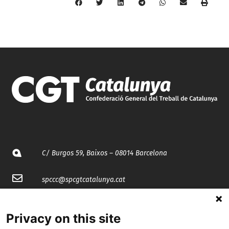
C/ Burgos 59, Baixos – 08014 Barcelona
spccc@
spcgtcatalunya.cat
935 120 481
Privacy on this site