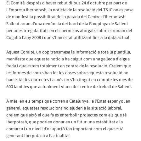
El Comitè, després d'haver rebut dijous 24 d'octubre per part de
l'Empresa Iberpotash, la notícia de la resolució del TSJC on es posa
de manifest la possibilitat de la parada del Centre d'Iberpotash
Sallent arran d'una denúncia del barri de la Rampinya de Sallent
per unes irregularitats en els permisos atorgats sobre el runam del
Cogulló l'any 2008 i que s'han estat utilitzant fins a la data actual.
Aquest Comitè, un cop transmesa la informació a tota la plantilla,
manifesta que aquesta notícia ha caigut com una galleda d'aigua
freda i que estem totalment en contra de la resolució. Creiem que
les formes de com s'han fet les coses sobre aquesta resolució no
han estat les correctes i a més no s'ha tingut en compte les més de
600 famílies que actualment viuen del centre de treball de Sallent.
A més, en els temps que corren a Catalunya i a l'Estat espanyol en
general, aquestes resolucions no ajuden a la situació laboral,
creiem que això el que fa és enterbolir projectes com els que té
Iberpotash, que podrien donar en un futur una estabilitat a la
comarca i un nivell d'ocupació tan important com el que està
generant Iberpotash a l'actualitat.