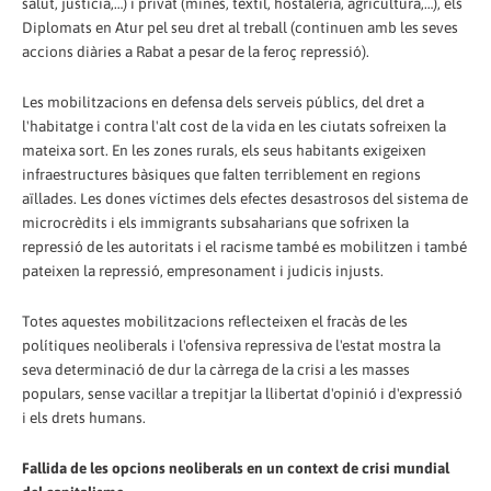
salut, justícia,…) i privat (mines, tèxtil, hostaleria, agricultura,…), els
Diplomats en Atur pel seu dret al treball (continuen amb les seves
accions diàries a Rabat a pesar de la feroç repressió).
Les mobilitzacions en defensa dels serveis públics, del dret a
l'habitatge i contra l'alt cost de la vida en les ciutats sofreixen la
mateixa sort. En les zones rurals, els seus habitants exigeixen
infraestructures bàsiques que falten terriblement en regions
aïllades. Les dones víctimes dels efectes desastrosos del sistema de
microcrèdits i els immigrants subsaharians que sofrixen la
repressió de les autoritats i el racisme també es mobilitzen i també
pateixen la repressió, empresonament i judicis injusts.
Totes aquestes mobilitzacions reflecteixen el fracàs de les
polítiques neoliberals i l'ofensiva repressiva de l'estat mostra la
seva determinació de dur la càrrega de la crisi a les masses
populars, sense vacil·lar a trepitjar la llibertat d'opinió i d'expressió
i els drets humans.
Fallida de les opcions neoliberals en un context de crisi mundial