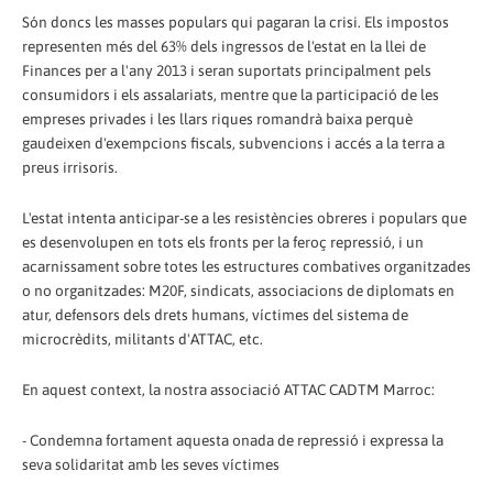
Són doncs les masses populars qui pagaran la crisi. Els impostos
representen més del 63% dels ingressos de l'estat en la llei de
Finances per a l'any 2013 i seran suportats principalment pels
consumidors i els assalariats, mentre que la participació de les
empreses privades i les llars riques romandrà baixa perquè
gaudeixen d'exempcions fiscals, subvencions i accés a la terra a
preus irrisoris.
L'estat intenta anticipar-se a les resistències obreres i populars que
es desenvolupen en tots els fronts per la feroç repressió, i un
acarnissament sobre totes les estructures combatives organitzades
o no organitzades: M20F, sindicats, associacions de diplomats en
atur, defensors dels drets humans, víctimes del sistema de
microcrèdits, militants d'ATTAC, etc.
En aquest context, la nostra associació ATTAC CADTM Marroc:
- Condemna fortament aquesta onada de repressió i expressa la
seva solidaritat amb les seves víctimes