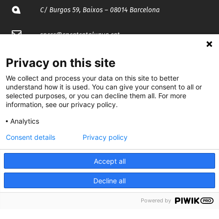
C/ Burgos 59, Baixos – 08014 Barcelona
spccc@
spcgtcatalunya.cat
935 120 481
Privacy on this site
We collect and process your data on this site to better
understand how it is used. You can give your consent to all or
@CGTCatalunya
selected purposes, or you can decline them all. For more
information, see our privacy policy.
cgtcatalunya
Analytics
CGTCatalunya
Consent details
Privacy policy
cgtcatalunya
Accept all
Decline all
Desenvolupat per
Powered by