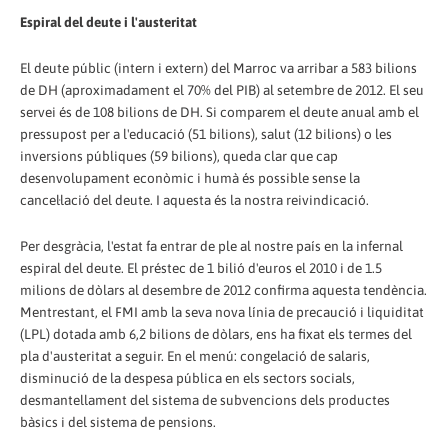
Espiral del deute i l'austeritat
El deute públic (intern i extern) del Marroc va arribar a 583 bilions
de DH (aproximadament el 70% del PIB) al setembre de 2012. El seu
servei és de 108 bilions de DH. Si comparem el deute anual amb el
pressupost per a l'educació (51 bilions), salut (12 bilions) o les
inversions públiques (59 bilions), queda clar que cap
desenvolupament econòmic i humà és possible sense la
cancel·lació del deute. I aquesta és la nostra reivindicació.
Per desgràcia, l'estat fa entrar de ple al nostre país en la infernal
espiral del deute. El préstec de 1 bilió d'euros el 2010 i de 1.5
milions de dòlars al desembre de 2012 confirma aquesta tendència.
Mentrestant, el FMI amb la seva nova línia de precaució i liquiditat
(LPL) dotada amb 6,2 bilions de dòlars, ens ha fixat els termes del
pla d'austeritat a seguir. En el menú: congelació de salaris,
disminució de la despesa pública en els sectors socials,
desmantellament del sistema de subvencions dels productes
bàsics i del sistema de pensions.