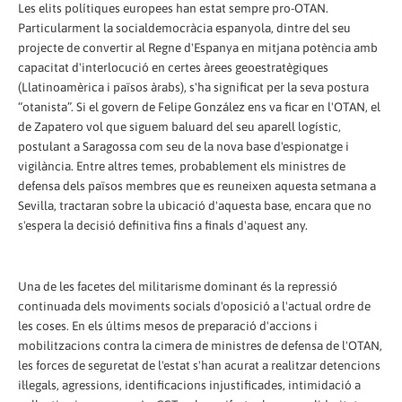
Les elits polítiques europees han estat sempre pro-OTAN.
Particularment la socialdemocràcia espanyola, dintre del seu
projecte de convertir al Regne d'Espanya en mitjana potència amb
capacitat d'interlocució en certes àrees geoestratègiques
(Llatinoamèrica i països àrabs), s'ha significat per la seva postura
“otanista”. Si el govern de Felipe González ens va ficar en l'OTAN, el
de Zapatero vol que siguem baluard del seu aparell logístic,
postulant a Saragossa com seu de la nova base d'espionatge i
vigilància. Entre altres temes, probablement els ministres de
defensa dels països membres que es reuneixen aquesta setmana a
Sevilla, tractaran sobre la ubicació d'aquesta base, encara que no
s'espera la decisió definitiva fins a finals d'aquest any.
Una de les facetes del militarisme dominant és la repressió
continuada dels moviments socials d'oposició a l'actual ordre de
les coses. En els últims mesos de preparació d'accions i
mobilitzacions contra la cimera de ministres de defensa de l'OTAN,
les forces de seguretat de l'estat s'han acurat a realitzar detencions
il·legals, agressions, identificacions injustificades, intimidació a