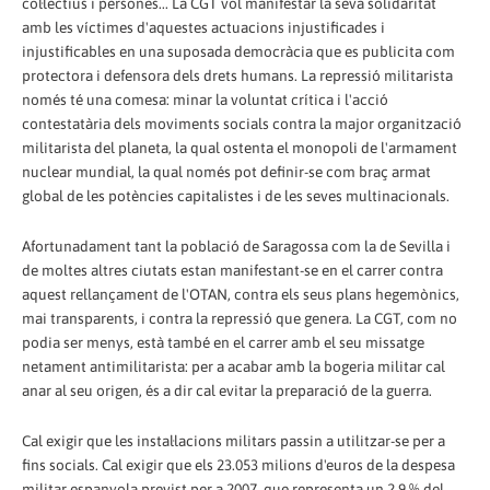
col·lectius i persones... La CGT vol manifestar la seva solidaritat
amb les víctimes d'aquestes actuacions injustificades i
injustificables en una suposada democràcia que es publicita com
protectora i defensora dels drets humans. La repressió militarista
només té una comesa: minar la voluntat crítica i l'acció
contestatària dels moviments socials contra la major organització
militarista del planeta, la qual ostenta el monopoli de l'armament
nuclear mundial, la qual només pot definir-se com braç armat
global de les potències capitalistes i de les seves multinacionals.
Afortunadament tant la població de Saragossa com la de Sevilla i
de moltes altres ciutats estan manifestant-se en el carrer contra
aquest rellançament de l'OTAN, contra els seus plans hegemònics,
mai transparents, i contra la repressió que genera. La CGT, com no
podia ser menys, està també en el carrer amb el seu missatge
netament antimilitarista: per a acabar amb la bogeria militar cal
anar al seu origen, és a dir cal evitar la preparació de la guerra.
Cal exigir que les instal·lacions militars passin a utilitzar-se per a
fins socials. Cal exigir que els 23.053 milions d'euros de la despesa
militar espanyola previst per a 2007, que representa un 2,9 % del