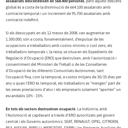
assalariats descendeixen en 568.400 persones
, però aquest descens
global és a costa de la disminució de 664.100 assalariats amb
contracte temporal i un increment de 95.700 assalariats amb
contracte indefinit.
Si els desocupats en els 12 mesos de 2008, van augmentar en
1.300.000, són a costa, fonamentalment, d'expulsar de les
ocupacions a treballadors amb costos mínims o cost zero, els
treballadors temporals i, la resta, se situa en els Expedients de
Regulació d'Ocupació (ERO) que destruïxen, amb l'autorització i
consentiment del Ministeri de Treball o de les Conselleries
d'Ocupació de les diferents Comunitats Autònomes, tant
l'ocupació fixa, com la temporal, a costos mitjans de 30/35 dies per
any o quan l'ERO és temporal, els treballadors es “mengen” part de
les seves prestacions d'atur i els empresaris solament “aporten” un
escandalós 10% - 15%.
En tots els sectors destrueïxen ocupació
. La Indústria, amb
l'Automoció al capdavant a través d'ERO autoritzats pel govern
central i els Governs autonòmics: SEAT, RENAULT, OPEL, CITROEN,
PSA, NISSAN, PIRELLI, MERCEDES, DERBI i les Empreses Auxiliars de