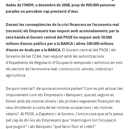
dades de l'INEM, a desembre de 2008, prop de 900.000 persones
parades no perceben cap prestació d'atur.
Davant les conseqüències de la crisi financera en l'economia real
(recessió) els Empresaris han respost amb acomiadaments; per la
seva banda el Govern central del PSOE ha respost amb 50.000
milions d'euros públics per a la BANCA i altres 100.000 milions
d'euros en Avals per a la BANCA.
El Govern central del PSOE i els
Governs de les CCAA, han respost amb les autoritzacions
d'Expedients de Regulació d'Ocupació temporals i extintius en tots
els sectors de l'economia real: construcció, serveis, indústria i
agricultura.
De quin mercat?, de quina economia parlen? Com es pot actuar tan
impunement com els Empresaris i Banquers, que els segons es
folren amb els nostres diners i els primers segueixen finançant els
seus dividends a costa de les nostres ocupacions i els nostres
salaris?. Al PSOE, a Zapatero i al Govern, l'única cosa que se'ls passa
pel cap és dir-los als Empresaris que “mantinguin tot l'ocupació
que puguin” i als Banquers “que facin fluir el crèdit”.