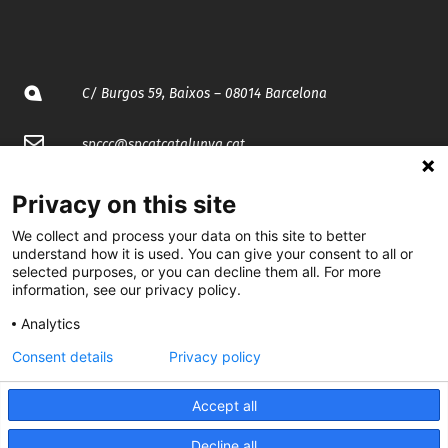
C/ Burgos 59, Baixos – 08014 Barcelona
spccc@
spcgtcatalunya.cat
935 120 481
Privacy on this site
We collect and process your data on this site to better
@CGTCatalunya
understand how it is used. You can give your consent to all or
selected purposes, or you can decline them all. For more
information, see our privacy policy.
cgtcatalunya
Analytics
CGTCatalunya
Consent details
Privacy policy
cgtcatalunya
Accept all
Decline all