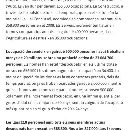
l'Auto. Es van dur per davant 155.500 ocupacions. La Construcció, a
través de l'expulsió de tots els temporals, que en el sector són la
majoria i la Llei Concursal, acomiada en comparança interanual a
358.900 persones en el 2008. Els Serveis, incrementen l'atur en
termes comparatius anuals, en gairebé 400.000 persones. I en
l'Agricultura es destrueïxen 35.000 ocupacions.
L'ocupació descendeix en gairebé 500.000 persones i avui treballem
menys de 20 milions, sobre una població activa de 23.064.700
persones.
Els homes han estat “desocupats” en els últims dotze
mesos en 656.500 i les dones augmenten l'ocupació en 36.400. La
major ocupació de les dones es fa en contractes precaris, dels de
temps parcial, on ja es troben ocupades gairebé 2.000.000, mentre
que els homes amb contracte parcial només suposen 500.000.
Solament s'ha incrementat l'ocupació, en una ínfima quantia, per
grups d'edat en els majors de 50 anys, sent la caiguda de l'ocupació
més quantiosa en el grup d'edat de 20 a 24 anys.
Les llars (2,8 persones) amb tots els seus membres actius
desocupats han crescut en 385.500, fins a les 827.000 llars i segons