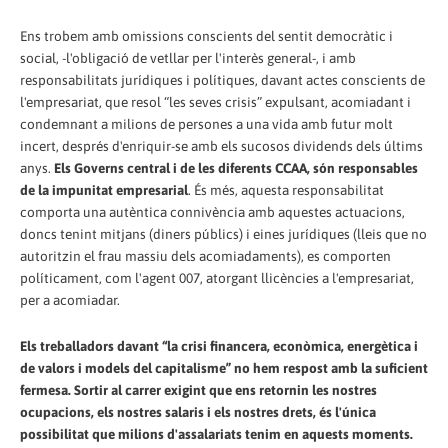
Ens trobem amb omissions conscients del sentit democràtic i
social, -l'obligació de vetllar per l'interès general-, i amb
responsabilitats jurídiques i polítiques, davant actes conscients de
l'empresariat, que resol “les seves crisis” expulsant, acomiadant i
condemnant a milions de persones a una vida amb futur molt
incert, després d'enriquir-se amb els sucosos dividends dels últims
anys.
Els Governs central i de les diferents CCAA, són responsables
de la impunitat empresarial
. És més, aquesta responsabilitat
comporta una autèntica connivència amb aquestes actuacions,
doncs tenint mitjans (diners públics) i eines jurídiques (lleis que no
autoritzin el frau massiu dels acomiadaments), es comporten
políticament, com l'agent 007, atorgant llicències a l'empresariat,
per a acomiadar.
Els treballadors davant “la crisi financera, econòmica, energètica i
de valors i models del capitalisme” no hem respost amb la suficient
fermesa. Sortir al carrer exigint que ens retornin les nostres
ocupacions, els nostres salaris i els nostres drets, és l'única
possibilitat que milions d'assalariats tenim en aquests moments.