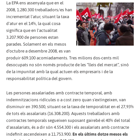
La EPA ens assenyala que en el
2008, 1.280.300 treballadors/es han
incrementat l'atur, situant la taxa
d'atur en el 14%, la qual cosa
significa que en l'actualitat
3.207.900 de persones estan
parades. Solament en els mesos
d'octubre a desembre 2008, es van
produir 609.100 acomiadaments. Tres milions dos-cents mil
desocupats no són només producte de les “lleis del mercat”, sinó
de la impunitat amb la qual actuen els empresaris i de la
responsabilitat política del govern.
Les persones assalariades amb contracte temporal, amb
indemnitzacions ridícules o a cost zero quan s'extingeixen, van
disminuir en 390.500, situant-se la taxa de temporalitat en el 27,93%
de tots els assalariats (16.308.200). Aquests treballadors amb
contractes temporals segueixen suposant gairebé el 40% del total
d'assalariats, és a dir són 4.554.300 i els assalariats amb contracte
indefinit ascendeixen a 11.753.900.
En els últims dotze mesos els