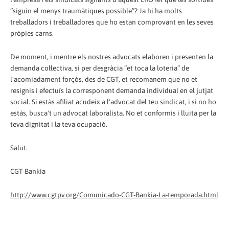
“siguin el menys traumàtiques possible”? Ja hi ha molts
treballadors i treballadores que ho estan comprovant en les seves
pròpies carns.
De moment, i mentre els nostres advocats elaboren i presenten la
demanda col·lectiva, si per desgràcia “et toca la loteria” de
l'acomiadament forçós, des de CGT, et recomanem que no et
resignis i efectuïs la corresponent demanda individual en el jutjat
social. Si estàs afiliat acudeix a l'advocat del teu sindicat, i si no ho
estàs, busca't un advocat laboralista. No et conformis i lluita per la
teva dignitat i la teva ocupació.
Salut.
CGT-Bankia
http://www.cgtpv.org/Comunicado-CGT-Bankia-La-temporada.html