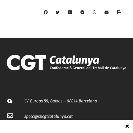
C/ Burgos 59, Baixos – 08014 Barcelona
spccc@
spcgtcatalunya.cat
935 120 481