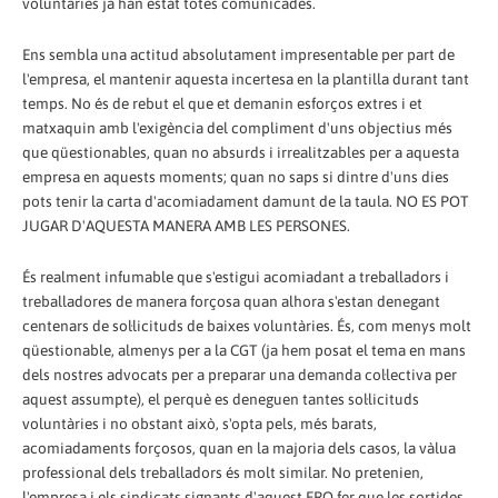
voluntàries ja han estat totes comunicades.
Ens sembla una actitud absolutament impresentable per part de
l'empresa, el mantenir aquesta incertesa en la plantilla durant tant
temps. No és de rebut el que et demanin esforços extres i et
matxaquin amb l'exigència del compliment d'uns objectius més
que qüestionables, quan no absurds i irrealitzables per a aquesta
empresa en aquests moments; quan no saps si dintre d'uns dies
pots tenir la carta d'acomiadament damunt de la taula. NO ES POT
JUGAR D'AQUESTA MANERA AMB LES PERSONES.
És realment infumable que s'estigui acomiadant a treballadors i
treballadores de manera forçosa quan alhora s'estan denegant
centenars de sol·licituds de baixes voluntàries. És, com menys molt
qüestionable, almenys per a la CGT (ja hem posat el tema en mans
dels nostres advocats per a preparar una demanda col·lectiva per
aquest assumpte), el perquè es deneguen tantes sol·licituds
voluntàries i no obstant això, s'opta pels, més barats,
acomiadaments forçosos, quan en la majoria dels casos, la vàlua
professional dels treballadors és molt similar. No pretenien,
l'empresa i els sindicats signants d'aquest ERO fer que les sortides