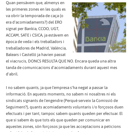
Quan pensàvem que, almenys en
les primeres zones en les quals es
va obrir la temporada de caça (o
era d'acomiadaments?) del ERO
signat per Bankia, CCOO, UGT,
ACCAM, SATE i CSICA, ja estàvem en
època de veda i els treballadors i
treballadores de Madrid, València,
Balears i Castelló ja havien passat
el viacrucis, DONCS RESULTA QUE NO. Encara queda una altra
tanda de comunicacions d'acomiadaments durant aquest mes
d'abril.
I no sabem quants, ja que l'empresa s'ha negat a passar la
informació. En aquests moments, no sabem ni nosaltres ni els
sindicats signants de l'engendre (Perquè serveix la Comissió de
Seguiment?), quants acomiadaments voluntaris i/o forçosos duen
efectuats i per tant, tampoc sabem quants queden per efectuar. El
que si sabem és que tots els que queden per comunicar en
aquestes zones, són forçosos ja que les acceptacions a peticions