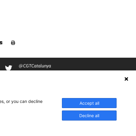
@CGTCatalunya
cgtcatalunya
CGTCatalunya
cgtcatalunya
es, or you can decline
Accept all
Decline all