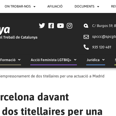
ON TROBAR-NOS
AFILIACIÓ
DOCUMENTS
RE
C/ Burgos 59, 
spccc@
spcgt
935 120 481
Formació
Acció Feminista LGTBIQ+
Jurídica
empressonament de dos titellaires per una actuació a Madrid
rcelona davant
os titellaires per una