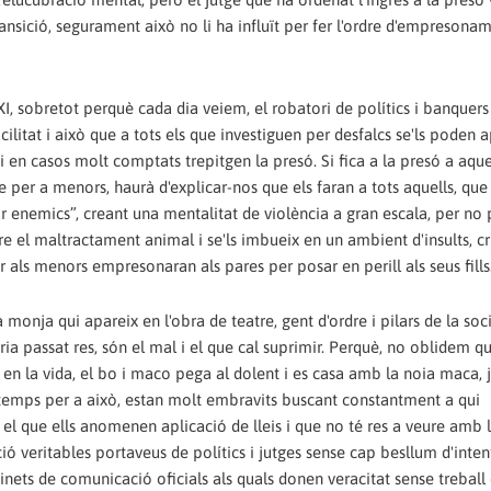
nsició, segurament això no li ha influït per fer l'ordre d'empresonam
XI, sobretot perquè cada dia veiem, el robatori de polítics i banquers 
itat i això que a tots els que investiguen per desfalcs se'ls poden ap
i en casos molt comptats trepitgen la presó. Si fica a la presó a aque
e per a menors, haurà d'explicar-nos que els faran a tots aquells, que
r enemics”, creant una mentalitat de violència a gran escala, per no 
e el maltractament animal i se'ls imbueix en un ambient d'insults, cri
r als menors empresonaran als pares per posar en perill als seus fills
 monja qui apareix en l'obra de teatre, gent d'ordre i pilars de la soci
ia passat res, són el mal i el que cal suprimir. Perquè, no oblidem qu
en la vida, el bo i maco pega al dolent i es casa amb la noia maca, 
s temps per a això, estan molt embravits buscant constantment a qui
ar el que ells anomenen aplicació de lleis i que no té res a veure amb la
ció veritables portaveus de polítics i jutges sense cap besllum d'inten
inets de comunicació oficials als quals donen veracitat sense treball 