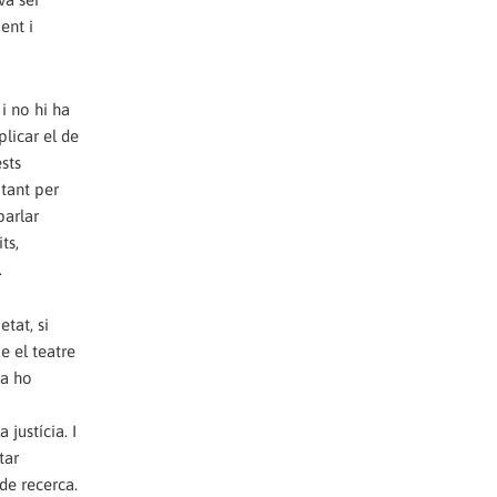
ent i
i no hi ha
licar el de
sts
 tant per
parlar
ts,
.
etat, si
e el teatre
ja ho
 justícia. I
tar
de recerca.