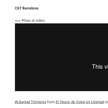
CGT Barcelona
>>> Mireu el vídeo:
#Libertad Titiriteros
from
El Tesoro de Viajar en Libertad
o