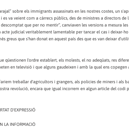
ajal” sobre els immigrants assassinats en les nostres costes, un s'
s i es va veient com a càrrecs públics, des de ministres a directors de 
r descomptat que per no mentir”, canviaven les versions a mesura le
acte judicial veritablement lamentable per tancar el cas i deixar-ho
s greus que s'han donat en aquest país des que es van deixar d'utilit
e qüestionen l'ordre establert, els molests, el no adeqüats, res difer
ten en televisió i que alguns gaudeixen i amb la qual ens copegen a
ariem treballar d'agricultors i grangers, als policies de miners i als 
nostra revolució, encara que igual incorrem en algun article del codi 
ERTAT D'EXPRESSIÓ
EN LA INFORMACIÓ