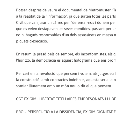
Potser, després de veure el documental de Metromuster “Tar
a la realitat de la “informació”, ja que surten totes les part
Civil que van jurar un càrrec per “defensar-nos i donem pe
que es veien destapaven les seves mentides, passant per un 
no hi hagués responsables d'un dels assassinats en massa mé
piquets d'execució.
En resum la presó pels de sempre, els inconformistes, els qu
l'horitzó, la democràcia és aquest holograma que ens prome
Per cert en la revolució que pensem i volem, als jutges els f
la construcció, amb contractes indefinits, aquesta seria la 
somiar lliurement amb un món nou o dir el que pensem.
CGT EXIGIM LLIBERTAT TITELLAIRES EMPRESONATS I LLIB
PROU PERSECUCIÓ A LA DISSIDÈNCIA, EXIGIM DIGNITAT 