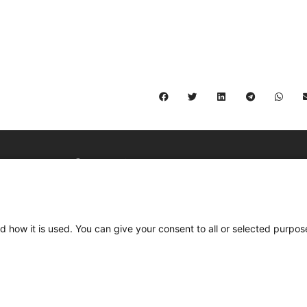
C/ Burgos 59, Baixos – 08014 Barcelona
spccc@
spcgtcatalunya.cat
d how it is used. You can give your consent to all or selected purpos
935 120 481
Desenvolupat per