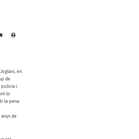
Joglars, en
rup de
policia i
ant-lo
mb la pena
 anys de
va ser