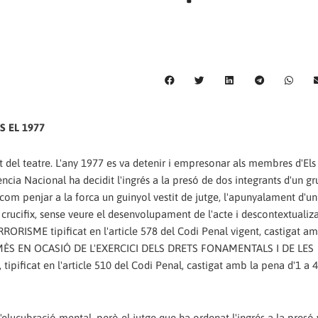
S EL 1977
el teatre. L'any 1977 es va detenir i empresonar als membres d'Els 
iència Nacional ha decidit l'ingrés a la presó de dos integrants d'un g
com penjar a la forca un guinyol vestit de jutge, l'apunyalament d'un 
crucifix, sense veure el desenvolupament de l'acte i descontextualiz
RISME tipificat en l'article 578 del Codi Penal vigent, castigat a
 COMÈS EN OCASIÓ DE L'EXERCICI DELS DRETS FONAMENTALS I DE LES
icat en l'article 510 del Codi Penal, castigat amb la pena d'1 a 4
l'elucubració mental, però el jutge que ha ordenat l'ingrés a la presó 