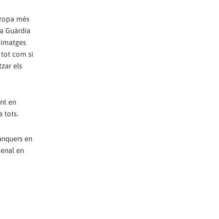
apropa més
la Guàrdia
s imatges
 tot com si
zar els
ent en
 tots.
banquers en
penal en