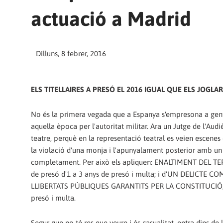
actuació a Madrid
Dilluns, 8 febrer, 2016
ELS TITELLAIRES A PRESÓ EL 2016 IGUAL QUE ELS JOGLAR
No és la primera vegada que a Espanya s'empresona a gent d
aquella època per l'autoritat militar. Ara un Jutge de l'Aud
teatre, perquè en la representació teatral es veien escenes 
la violació d'una monja i l'apunyalament posterior amb un 
completament. Per això els apliquen: ENALTIMENT DEL TERRO
de presó d'1 a 3 anys de presó i multa; i d'UN DELICTE
LLIBERTATS PÚBLIQUES GARANTITS PER LA CONSTITUCIÓ, tipif
presó i multa.
Segur que no té res que veure i és casualitat, entra dins de 