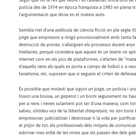
policia des de 1974 en època franquista a 1983 en plena tra
l'argumentació que dóna en el mateix auto.
Sembla tret d'una pel·lícula de ciència ficció en ple segle X
jutge que empresoni a ningú provisionalment amb tanta facil
destrucció de proves, s'allarguen els processos durant anys 
titellaires, perquè considera que aquest és un teatre no apt
internet com en els jocs de plataformes, s'afarten de “mata
d'aquells nens als quals es porta a camps de futbol o a veur
fanatisme, etc. suposem que si segueix el criteri de defensa
És possible que molesti que siguin un jutge, un policia i una
fossin una bruixa, un geperut i un borni segurament no haur
per a nens i nenes solament pot ser d'una manera, com tot 
sabeu, oblideu-vos de la llibertat d'expressió, no són bon
empresonar, judicialitzar i destrossar-li la vida per justific
el pitjor de tot, els professionals dels mitjans de comunica
esbrinar mes enllà de les notes que els passen des dels gab