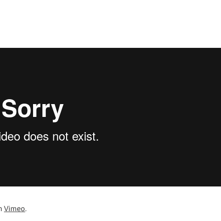
n
Vimeo
.