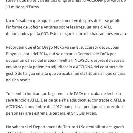
serveis que no es van fer una empresa filial d'ACCIONA per valor de
13 milions d'Euros.
I, a més sabem que aquest cessament ve després de fer-se públic
l'informe de l'oficina Antifrau sobre les irregularitats d'ATLL
denunciades per la CGT. Estem segures que n'hi hauran més encara.
Recordem que el Sr. Diego Moxó va ser el successor del Sr. Joan
Pinyol a l'abril del 2014, qui va deixar la Gerencia de l'ACA per
ocupar un càrrec del mateix nivell a l'INCASOL, després de veure's
envoltat per la polèmica adjudicació a ACCIONA del contracte de
gestió de l'aigua en alta que va acabar en els tribunals i que encara
no s'ha resolt.
Tot sembla indicar que la gerència de l'ACA no acaba de fer be la
seva funció a ATLL. Des de que s'ha adjudicat el contracte d'ATLL a
ACCIONA al novembre del 2012, han passat per aquest càrrec dues
persones i ara s'estrena la tercera, el Sr. Lluis Ridao.
No sabem si el Departament de Territori i Sostenibilitat designarà