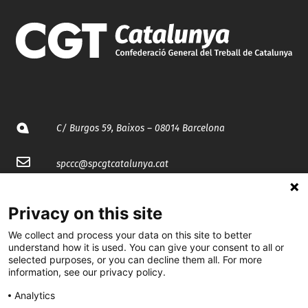
C/ Burgos 59, Baixos – 08014 Barcelona
spccc@
spcgtcatalunya.cat
935 120 481
Privacy on this site
We collect and process your data on this site to better
@CGTCatalunya
understand how it is used. You can give your consent to all or
selected purposes, or you can decline them all. For more
cgtcatalunya
information, see our privacy policy.
CGTCatalunya
Analytics