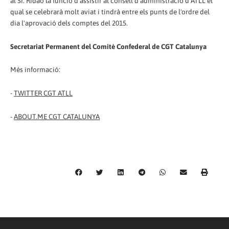
al Sr. Ridao la funció d'assistir al consell d'administració d'ATLL el
qual se celebrarà molt aviat i tindrà entre els punts de l'ordre del
dia l'aprovació dels comptes del 2015.
Secretariat Permanent del Comitè Confederal de CGT Catalunya
Més informació:
-
TWITTER CGT ATLL
-
ABOUT.ME CGT CATALUNYA