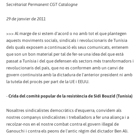
Secrétariat Permanent CGT Catalogne
29 de janvier de 2011
>>> Al marge de si estem d'acord o no amb tot el que plantegen
aquests moviments socials, sindicals i revolucionaris de Tunísia
dels quals exposem a continuació els seus comunicats, entenem
que son un bon material per tal de fer-se una idea del que està
passat a Tunísia i del que defensen els sectors més transformadors i
revolucionaris del país, que no es conformen amb un canvi de
govern continuista amb la dictadura de l'anterior president ni amb
la tutela del procés per part de la UE i EEUU.
-
Crida del comitè popular de la resistència de Sidi Bouzid (Tunísia)
Nosaltres sindicalistes democràtics d'esquerra, convidem als
nostres companys sindicalistes i treballadors a fer una aliança i a
recolzar-nos en el nostre combat contra el govern il·legal de
Ganouchi i contra els peons de l'antic règim del dictador Ben Ali.