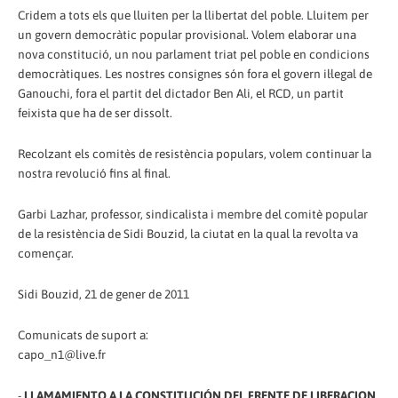
Cridem a tots els que lluiten per la llibertat del poble. Lluitem per
un govern democràtic popular provisional. Volem elaborar una
nova constitució, un nou parlament triat pel poble en condicions
democràtiques. Les nostres consignes són fora el govern il·legal de
Ganouchi, fora el partit del dictador Ben Ali, el RCD, un partit
feixista que ha de ser dissolt.
Recolzant els comitès de resistència populars, volem continuar la
nostra revolució fins al final.
Garbi Lazhar, professor, sindicalista i membre del comitè popular
de la resistència de Sidi Bouzid, la ciutat en la qual la revolta va
començar.
Sidi Bouzid, 21 de gener de 2011
Comunicats de suport a:
capo_n1@live.fr
-
LLAMAMIENTO A LA CONSTITUCIÓN DEL FRENTE DE LIBERACION