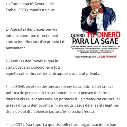
La Confederació General del
Treball (CGT), manifesta que:
1.- Aquestes denúncies per via
judicial atempten directament
contra les llibertats d'expressió i de
pensament.
2.- Amb les denúncies el que la
SGAE busca és coaccionar a tots
aquells col·lectius crítics amb aquesta societat privada.
3.- La SGAE, en el seu desmesurat afany recaudatori, i en la seva
política de persecució i assetjament als qui pensen de forma
diferent als seus interessos, no potència ni la creativitat cultural ni
la seva difusió democràtica, ni en molts casos defensa els legítims
drets de qui diu defensar (autors/es, creadors/ess…).
4.- La CGT dóna suport a quants col·lectius i organitzacions s'han