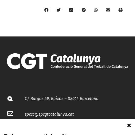
C/ Burgos 59, Baixos – 08014 Barcelona
spccc@
spcgtcatalunya.cat
935 120 481