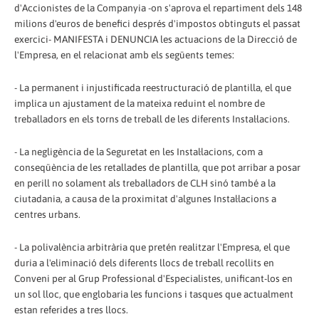
d'Accionistes de la Companyia -on s'aprova el repartiment dels 148
milions d'euros de benefici després d'impostos obtinguts el passat
exercici- MANIFESTA i DENUNCIA les actuacions de la Direcció de
l'Empresa, en el relacionat amb els següents temes:
- La permanent i injustificada reestructuració de plantilla, el que
implica un ajustament de la mateixa reduint el nombre de
treballadors en els torns de treball de les diferents Instal·lacions.
- La negligència de la Seguretat en les Instal·lacions, com a
conseqüència de les retallades de plantilla, que pot arribar a posar
en perill no solament als treballadors de CLH sinó també a la
ciutadania, a causa de la proximitat d'algunes Instal·lacions a
centres urbans.
- La polivalència arbitrària que pretén realitzar l'Empresa, el que
duria a l'eliminació dels diferents llocs de treball recollits en
Conveni per al Grup Professional d'Especialistes, unificant-los en
un sol lloc, que englobaria les funcions i tasques que actualment
estan referides a tres llocs.