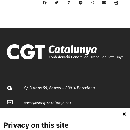
C/ Burgos 59, Baixos – 08014 Barcelona
spccc@
spcgtcatalunya.cat
935 120 481
Privacy on this site