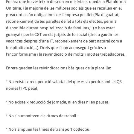
Encara que ho vesteixin de seda en misèria es queda la Plataforma
Unitària, i la majoria de les millores socials que es recullen en el
preacord o són obligacions de l'empresa per llei (Pla d'Igualtat,
reconeixement de les parelles de fet a tots els efectes, permís
disponible durant hospitalització de familiars,...) o han estat
guanyats per la CGT en els jutjats de lo social (dret a gaudir les
vacances després d'una IT, reconeixement de part natural com a
hospitalització,...). Drets que s'han aconseguit gràcies a
l'inconformisme i la reivindicació de molts i moltes treballadores.
Enrere queden les reivindicacions bàsiques de la plantilla:
* No existeix recuperació salarial del que es va perdre amb el Q3,
només l'IPC pelat.
* No existeix reducció de jornada, ni en dies ni en pauses.
* No s'humanitzen els ritmes de treball.
* No s'amplien les línies de transport col·lectiu.