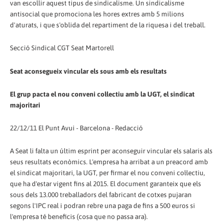
van escollir aquest tipus de sindicalisme. Un sindicalisme
antisocial que promociona les hores extres amb 5 milions
d'aturats, i que s'oblida del repartiment de la riquesa i del treball.
Secció Sindical CGT Seat Martorell
Seat aconsegueix vincular els sous amb els resultats
El grup pacta el nou conveni col·lectiu amb la UGT, el sindicat
majoritari
22/12/11 El Punt Avui - Barcelona - Redacció
A Seat li falta un últim esprint per aconseguir vincular els salaris als
seus resultats econòmics. L'empresa ha arribat a un preacord amb
el sindicat majoritari, la UGT, per firmar el nou conveni col·lectiu,
que ha d'estar vigent fins al 2015. El document garanteix que els
sous dels 13.000 treballadors del fabricant de cotxes pujaran
segons l'IPC real i podran rebre una paga de fins a 500 euros si
l'empresa té beneficis (cosa que no passa ara).