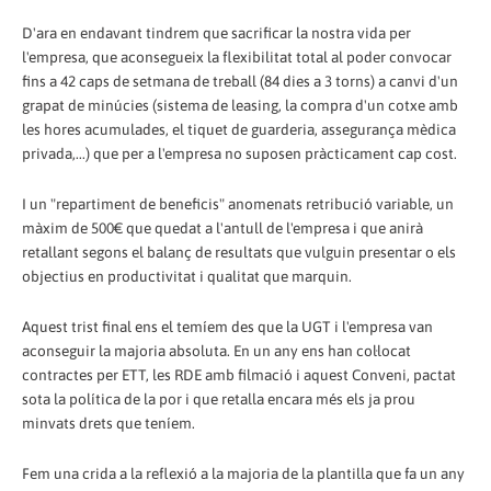
D'ara en endavant tindrem que sacrificar la nostra vida per
l'empresa, que aconsegueix la flexibilitat total al poder convocar
fins a 42 caps de setmana de treball (84 dies a 3 torns) a canvi d'un
grapat de minúcies (sistema de leasing, la compra d'un cotxe amb
les hores acumulades, el tiquet de guarderia, assegurança mèdica
privada,...) que per a l'empresa no suposen pràcticament cap cost.
I un "repartiment de beneficis" anomenats retribució variable, un
màxim de 500€ que quedat a l'antull de l'empresa i que anirà
retallant segons el balanç de resultats que vulguin presentar o els
objectius en productivitat i qualitat que marquin.
Aquest trist final ens el temíem des que la UGT i l'empresa van
aconseguir la majoria absoluta. En un any ens han col·locat
contractes per ETT, les RDE amb filmació i aquest Conveni, pactat
sota la política de la por i que retalla encara més els ja prou
minvats drets que teníem.
Fem una crida a la reflexió a la majoria de la plantilla que fa un any