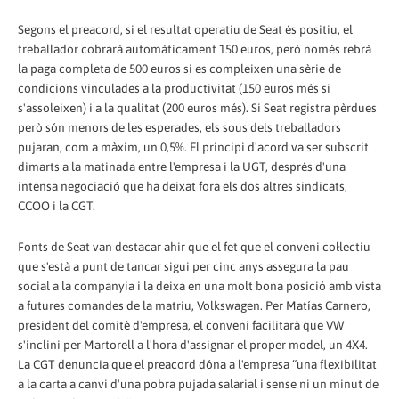
Segons el preacord, si el resultat operatiu de Seat és positiu, el
treballador cobrarà automàticament 150 euros, però només rebrà
la paga completa de 500 euros si es compleixen una sèrie de
condicions vinculades a la productivitat (150 euros més si
s'assoleixen) i a la qualitat (200 euros més). Si Seat registra pèrdues
però són menors de les esperades, els sous dels treballadors
pujaran, com a màxim, un 0,5%. El principi d'acord va ser subscrit
dimarts a la matinada entre l'empresa i la UGT, després d'una
intensa negociació que ha deixat fora els dos altres sindicats,
CCOO i la CGT.
Fonts de Seat van destacar ahir que el fet que el conveni col·lectiu
que s'està a punt de tancar sigui per cinc anys assegura la pau
social a la companyia i la deixa en una molt bona posició amb vista
a futures comandes de la matriu, Volkswagen. Per Matías Carnero,
president del comitè d'empresa, el conveni facilitarà que VW
s'inclini per Martorell a l'hora d'assignar el proper model, un 4X4.
La CGT denuncia que el preacord dóna a l'empresa “una flexibilitat
a la carta a canvi d'una pobra pujada salarial i sense ni un minut de