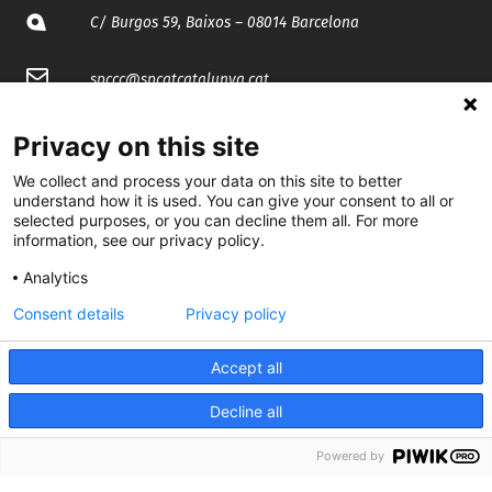
C/ Burgos 59, Baixos – 08014 Barcelona
spccc@
spcgtcatalunya.cat
935 120 481
Privacy on this site
We collect and process your data on this site to better
@CGTCatalunya
understand how it is used. You can give your consent to all or
selected purposes, or you can decline them all. For more
information, see our privacy policy.
cgtcatalunya
Analytics
CGTCatalunya
Consent details
Privacy policy
cgtcatalunya
Accept all
Decline all
Desenvolupat per
Powered by