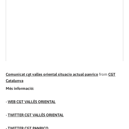
Comunicat cgt valles oriental situacio actual panrico
from
CGT
Catalunya
Més informació:
-
WEB CGT VALLÈS ORIENTAL
-
TWITTER CGT VALLÈS ORIENTAL
-
TWITTER CGT PANRICO