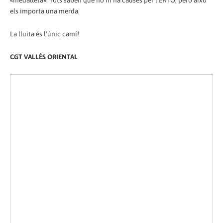
«medalleta». Tots saben que no hi ha causes per l'ERTO, però això
els importa una merda.
La lluita és l'únic camí!
CGT VALLÈS ORIENTAL