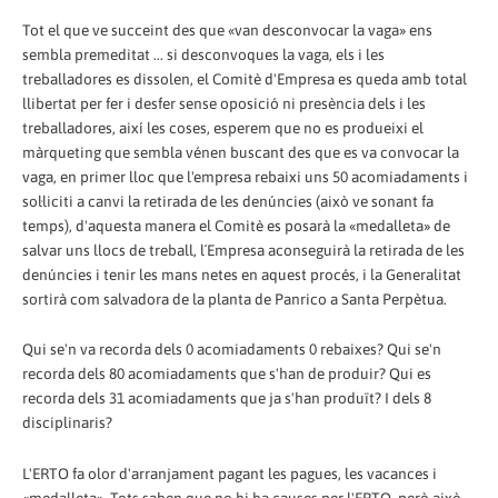
Tot el que ve succeint des que «van desconvocar la vaga» ens
sembla premeditat ... si desconvoques la vaga, els i les
treballadores es dissolen, el Comitè d'Empresa es queda amb total
llibertat per fer i desfer sense oposició ni presència dels i les
treballadores, així les coses, esperem que no es produeixi el
màrqueting que sembla vénen buscant des que es va convocar la
vaga, en primer lloc que l'empresa rebaixi uns 50 acomiadaments i
sol·liciti a canvi la retirada de les denúncies (això ve sonant fa
temps), d'aquesta manera el Comitè es posarà la «medalleta» de
salvar uns llocs de treball, l´Empresa aconseguirà la retirada de les
denúncies i tenir les mans netes en aquest procés, i la Generalitat
sortirà com salvadora de la planta de Panrico a Santa Perpètua.
Qui se'n va recorda dels 0 acomiadaments 0 rebaixes? Qui se'n
recorda dels 80 acomiadaments que s'han de produir? Qui es
recorda dels 31 acomiadaments que ja s'han produït? I dels 8
disciplinaris?
L'ERTO fa olor d'arranjament pagant les pagues, les vacances i