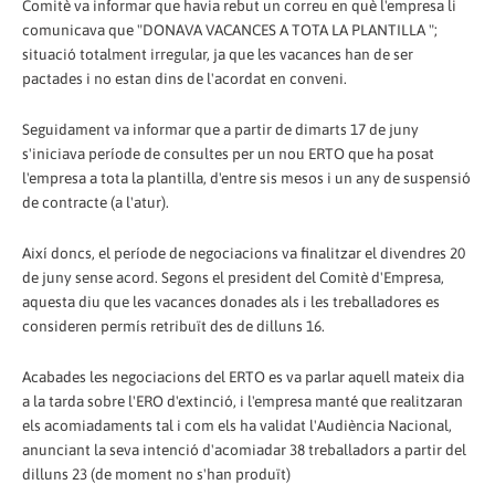
Comitè va informar que havia rebut un correu en què l'empresa li
comunicava que "DONAVA VACANCES A TOTA LA PLANTILLA ";
situació totalment irregular, ja que les vacances han de ser
pactades i no estan dins de l'acordat en conveni.
Seguidament va informar que a partir de dimarts 17 de juny
s'iniciava període de consultes per un nou ERTO que ha posat
l'empresa a tota la plantilla, d'entre sis mesos i un any de suspensió
de contracte (a l'atur).
Així doncs, el període de negociacions va finalitzar el divendres 20
de juny sense acord. Segons el president del Comitè d'Empresa,
aquesta diu que les vacances donades als i les treballadores es
consideren permís retribuït des de dilluns 16.
Acabades les negociacions del ERTO es va parlar aquell mateix dia
a la tarda sobre l'ERO d'extinció, i l'empresa manté que realitzaran
els acomiadaments tal i com els ha validat l'Audiència Nacional,
anunciant la seva intenció d'acomiadar 38 treballadors a partir del
dilluns 23 (de moment no s'han produït)