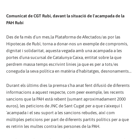
Comunicat de CGT Rubí, davant la situació de l'acampada de la
PAH Rubí
Des de fa més d´un mes,la Plataforma de Afectados/as por las
Hipotecas de Rubí, torna a donar-nos un exemple de compromís,
dignitat i solidaritat, aquesta vegada amb una acampada a les
portes d´una sucursal de Catalunya Caixa, entitat sobre la que
perdrem massa temps escrivint linies ja que es per a tots/es
coneguda la seva política en matèria d´habitatges, desnonaments...
Durant els últims dies la premsa s´ha anat fent difusió de diferents
informacions a aquest respecte, com peer exemple, les recents
sancions que la PAH està rebent (sumant aproximadament 2000
euros), les peticions de JNC de Sant Cugat per a que s´aixequi l
´acampada i el seu suport a les sancions rebudes, així com
múltiples peticions per part de diferents partits polítics per a que
es retirin les multes contra les persones de la PAH.