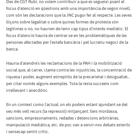
Des de CGT Rubí, no volem contribuir a que es segueixi psant el
focus d´atenció en qüestions amb una importància de segon nivell,
com són les declaracions que la JNC pugui fer al respecte. Les seves
lliçons sobre legalitat o sobre quines formes de protesta són
legítimes o no, no haurien de tenir cap tipus d´interès mediàtic. El
focus d´atenció hauria de centrar-se en les problemàtiques de les
persones afectades per l´estafa bancària i pel lucratiu negoci de la
banca.
Hauria d´atendre´s les reclamacions de la PAH i la mobilització
social que, al carrer, clama contra les injustícies, la concentració de
riquesa i poder, augment estrepitós de la precarietat i desigualtat…
per citar només alguns exemples. Tota la resta succeeix com
irrellevant i anecdòtic.
En un context como l´actual, on els poders estant ajundant-se del
seu més vell recurs (la repressió) mitjançant: lleis mordassa,
sancions, empresonaments, redades i detencions arbitràries,
manipulació mediàtica, etc. de poc van a servir-nos debats esterils
i sensecap sentit crític.