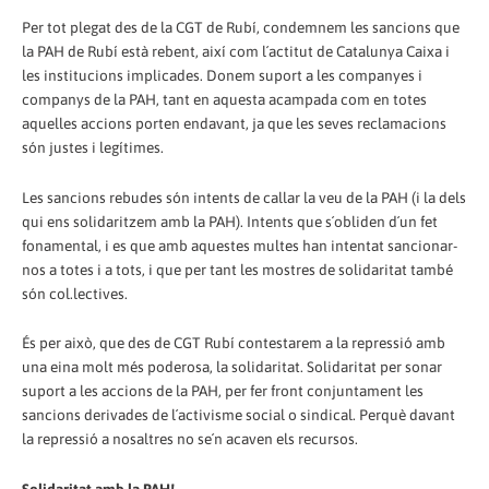
Per tot plegat des de la CGT de Rubí, condemnem les sancions que
la PAH de Rubí està rebent, així com l´actitut de Catalunya Caixa i
les institucions implicades. Donem suport a les companyes i
companys de la PAH, tant en aquesta acampada com en totes
aquelles accions porten endavant, ja que les seves reclamacions
són justes i legítimes.
Les sancions rebudes són intents de callar la veu de la PAH (i la dels
qui ens solidaritzem amb la PAH). Intents que s´obliden d´un fet
fonamental, i es que amb aquestes multes han intentat sancionar-
nos a totes i a tots, i que per tant les mostres de solidaritat també
són col.lectives.
És per això, que des de CGT Rubí contestarem a la repressió amb
una eina molt més poderosa, la solidaritat. Solidaritat per sonar
suport a les accions de la PAH, per fer front conjuntament les
sancions derivades de l´activisme social o sindical. Perquè davant
la repressió a nosaltres no se´n acaven els recursos.