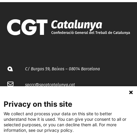
C/ Burgos 59, Baixos – 08014 Barcelona
spccc@
spcgtcatalunya.cat
935 120 481
Privacy on this site
We collect and process your data on this site to better
@CGTCatalunya
understand how it is used. You can give your consent to all or
selected purposes, or you can decline them all. For more
information, see our privacy policy.
cgtcatalunya