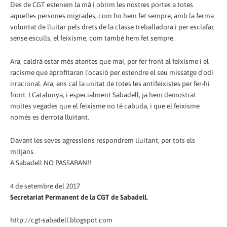
Des de CGT estenem la mà i obrim les nostres portes a totes
aquelles persones migrades, com ho hem fet sempre, amb la ferma
voluntat de lluitar pels drets de la classe treballadora i per esclafar,
sense esculls, el feixisme, com també hem fet sempre.
Ara, caldrà estar més atentes que mai, per fer front al feixisme i el
racisme que aprofitaran l'ocasió per estendre el seu missatge d'odi
irracional. Ara, ens cal la unitat de totes les antifeixistes per fer-hi
front. I Catalunya, i especialment Sabadell, ja hem demostrat
moltes vegades que el feixisme no té cabuda, i que el feixisme
només es derrota lluitant.
Davant les seves agressions respondrem lluitant, per tots els
mitjans.
A Sabadell NO PASSARAN!!
4 de setembre del 2017
Secretariat Permanent de la CGT de Sabadell.
http://cgt-sabadell.blogspot.com