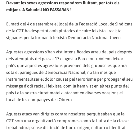
Davant les seves agressions respondrem lluitant, per tots els
mitjans. A Sabadell NO PASSARAN!
El matí del 4 de setembre el local de la Federació Local de Sindicats
de la CGT ha despertat amb pintades de caire feixista i racista
signades per la formació feixista Democracia Nacional Joven.
Aquestes agressions s'han vist intensificades arreu del país després
dels atemptats del passat 17 d'agost a Barcelona. Volem deixar
palès que aquestes agressions provenen dels grupuscles que ara
sota el paraigües de Democràcia Nacional, no fan més que
instrumentalitzar el dolor causat pel terrorisme per propagar el seu
missatge d'odi racial i feixista, com ja hem vist en altres punts del
país i a la nostra ciutat mateix, atacant en diverses ocasions el
local de les companyes de l'Obrera.
Aquests atacs van dirigits contra nosaltres perquè saben que la
CGT som una organització compromesa amb la lluita de la classe
treballadora, sense distinció de lloc d'origen, cultura o identitat.