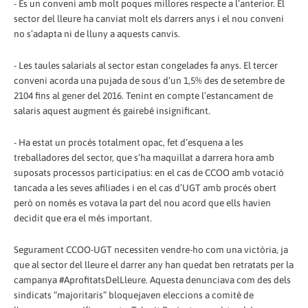
- És un conveni amb molt poques millores respecte a l’anterior. El
sector del lleure ha canviat molt els darrers anys i el nou conveni
no s’adapta ni de lluny a aquests canvis.
- Les taules salarials al sector estan congelades fa anys. El tercer
conveni acorda una pujada de sous d’un 1,5% des de setembre de
2104 fins al gener del 2016. Tenint en compte l’estancament de
salaris aquest augment és gairebé insignificant.
- Ha estat un procés totalment opac, fet d’esquena a les
treballadores del sector, que s’ha maquillat a darrera hora amb
suposats processos participatius: en el cas de CCOO amb votació
tancada a les seves afiliades i en el cas d’UGT amb procés obert
però on només es votava la part del nou acord que ells havien
decidit que era el més important.
Segurament CCOO-UGT necessiten vendre-ho com una victòria, ja
que al sector del lleure el darrer any han quedat ben retratats per la
campanya #AprofitatsDelLleure. Aquesta denunciava com des dels
sindicats “majoritaris” bloquejaven eleccions a comitè de