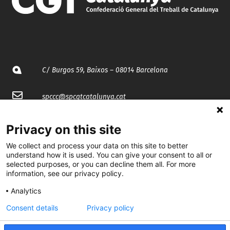
C/ Burgos 59, Baixos – 08014 Barcelona
spccc@
spcgtcatalunya.cat
935 120 481
Privacy on this site
We collect and process your data on this site to better
@CGTCatalunya
understand how it is used. You can give your consent to all or
selected purposes, or you can decline them all. For more
cgtcatalunya
information, see our privacy policy.
Analytics
CGTCatalunya
Consent details
Privacy policy
cgtcatalunya