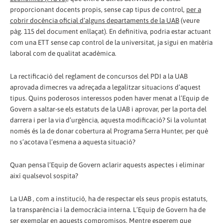
proporcionant docents propis, sense cap tipus de control,
per a
cobrir docència oficial d’alguns departaments de la UAB
(veure
pàg. 115 del document enllaçat). En definitiva, podria estar actuant
com una ETT sense cap control de la universitat, ja sigui en matèria
laboral com de qualitat acadèmica.
La rectificació del reglament de concursos del PDI a la UAB
aprovada dimecres va adreçada a legalitzar situacions d’aquest
tipus. Quins poderosos interessos poden haver menat a l’Equip de
Govern a saltar-se els estatuts de la UAB i aprovar, per la porta del
darrera i per la via d’urgència, aquesta modificació? Si la voluntat
només és la de donar cobertura al Programa Serra Hunter, per què
no s’acotava l’esmena a aquesta situació?
Quan pensa l’Equip de Govern aclarir aquests aspectes i eliminar
així qualsevol sospita?
La UAB , com a institució, ha de respectar els seus propis estatuts,
la transparència i la democràcia interna. L’Equip de Govern ha de
ser exemplar en aquests compromisos. Mentre esperem que