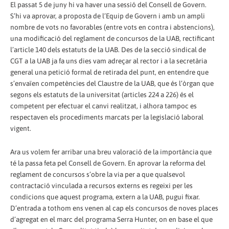
El passat 5 de juny hi va haver una sessió del Consell de Govern.
S’hi va aprovar, a proposta de l’Equip de Govern i amb un ampli
nombre de vots no favorables (entre vots en contra i abstencions),
una modificació del reglament de concursos de la UAB, rectificant
l’article 140 dels estatuts de la UAB. Des de la secció sindical de
CGT a la UAB ja fa uns dies vam adreçar al rector i a la secretària
general una petició formal de retirada del punt, en entendre que
s’envaïen competències del Claustre de la UAB, que és l’òrgan que
segons els estatuts de la universitat (articles 224 a 226) és el
competent per efectuar el canvi realitzat, i alhora tampoc es
respectaven els procediments marcats per la legislació laboral
vigent.
Ara us volem fer arribar una breu valoració de la importància que
té la passa feta pel Consell de Govern. En aprovar la reforma del
reglament de concursos s’obre la via per a que qualsevol
contractació vinculada a recursos externs es regeixi per les
condicions que aquest programa, extern a la UAB, pugui fixar.
D’entrada a tothom ens venen al cap els concursos de noves places
d’agregat en el marc del programa Serra Hunter, on en base el que