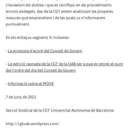
s’esvaeixin els dubtes i que es rectifiqui en els procediments
erronis endegats, des de la CGT estem analitzant les properes
mesures que emprendrem i de les quals us n’informarem
puntualment.
En els enllaços següents hi trobareu:
-
La proposta d’acord del Consell de Govern
-
La petició raonada de la CGT de la UAB per a que es retirés el punt
del l’ordre del dia del Consell de Govern
-
Informació sobre el MOVE
7 de juny de 2013
Secció Sindical de la CGT Universitat Autònoma de Barcelona
http://cgtuab.wordpress.com/