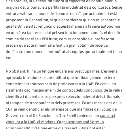
s’ha aprovat, la Generalitat tindrà la capacitat de condicionar la
majoria del tribunal, els perfils i la modalitat dels concursos. Sense
entrar a valorar el model de “tenure tracks” que actualment està
proposant la Generalitat, si que considerem que no és acceptable
que la Universitat renunciï d’aquesta manera a la seva autonomia
en una àrea tant essencial pel seu funcionament com és el decidir
com ha de ser el seu PDI futur, com es consolida el professorat
precari que actualment està fent un gran volum de recerca i
docència, com donem continuïtat als equips que actualment hi ha,
etc.
No obstant, hi ha un fet que encara ens preocupa més. L’esmena
aprovada introdueix la possibilitat que tot finançament extern
condicioni la contractació de professorat a la UAB. En canvi, no
s’esmenta cap mecanisme ni de control dels concursos, de la vàlua
científica i docent de les persones seleccionades ni dels tribunals,
ni tampoc de transparència dels processos. Fa uns mesos des de la
CGT ja vam denunciar els interessos que membres de l’Equip de
Govern, com el Dr. Sancho i la Dra. Farell tenien en un
consorci
vinculat a la UAB, el Markets, Organizations and Votes in
Economics (MOVE),
que entre d’altres activitats pot estar