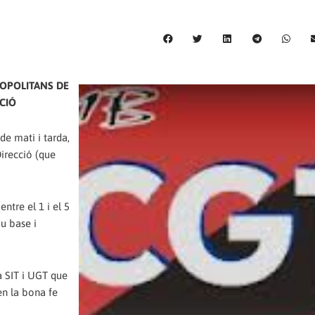
OPOLITANS DE
CIÓ
e mati i tarda,
Direcció (que
ntre el 1 i el 5
u base i
a SIT i UGT que
en la bona fe