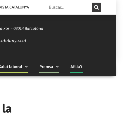
Search
VISTA CATALUNYA
Baixos – 08014 Barcelona
catalunya.cat
Salut laboral
Premsa
Afilia’t
 la