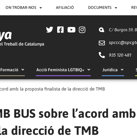
ON TROBAR-NOS
AFILIACIÓ
DOCUMENTS
RE
C/ Burgos 59, 
spccc@
spcgt
935 120 481
Formació
Acció Feminista LGTBIQ+
Jurídica
rd amb la proposta finalista de la direcció de TMB
B BUS sobre l’acord amb
 la direcció de TMB