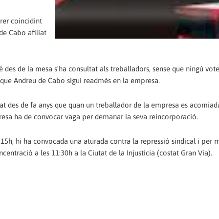
rer coincidint
e Cabo afiliat
des de la mesa s'ha consultat als treballadors, sense que ningú vot
 a que Andreu de Cabo sigui readmès en la empresa.
t des de fa anys que quan un treballador de la empresa es acomiada
sa ha de convocar vaga per demanar la seva reincorporació.
h, hi ha convocada una aturada contra la repressió sindical i per m
ntració a les 11:30h a la Ciutat de la Injustícia (costat Gran Via).