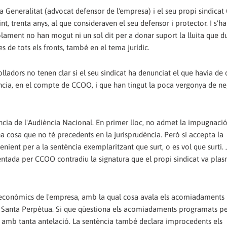
la Generalitat (advocat defensor de l'empresa) i el seu propi sindica
int, trenta anys, al que consideraven el seu defensor i protector. I s'
olament no han mogut ni un sol dit per a donar suport la lluita que du
s de tots els fronts, també en el tema jurídic.
lladors no tenen clar si el seu sindicat ha denunciat el que havia de o
ncia, en el compte de CCOO, i que han tingut la poca vergonya de ne
tència de l'Audiència Nacional. En primer lloc, no admet la impugnaci
na cosa que no té precedents en la jurisprudència. Però si accepta la
ent per a la sentència exemplaritzant que surt, o es vol que surti. 
entada per CCOO contradiu la signatura que el propi sindicat va plas
s econòmics de l'empresa, amb la qual cosa avala els acomiadaments 
ta de Santa Perpètua. Si que qüestiona els acomiadaments programats pe
amb tanta antelació. La sentència també declara improcedents els