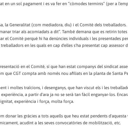
t en un sol pagament i es va fer en “còmodes terminis” (per a l'em
a, la Generalitat (com mediadora, diu) i el Comitè dels treballadors
manar triar als acomiadats a dit”. També demana que es retirin totes 
ar el Comitè perquè hi ha denúncies individuals i les presentades pe
 treballadors en les quals en cap d'elles s'ha presentat cap assessor d
esentació en el Comitè, sí que han estat companys del sindicat asse
cordem que CGT compta amb només nou afiliats en la planta de Santa 
nt i moltes traïcions, i desenganys, que han viscut els i les treballad
xperiència, a partir d'ara ja no se serà tan fàcil enganyar-los. Encar
gnitat, experiència i força, molta força.
em donar les gràcies a tots aquells que heu estat pendents d'aquesta 
micament, acudint a les seves convocatòries de mobilització, etc.