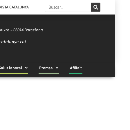
Search
VISTA CATALUNYA
Baixos – 08014 Barcelona
catalunya.cat
Salut laboral
Premsa
Afilia’t