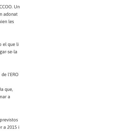
t CCOO. Un
han adonat
ien les
 el que li
gar-se-la
ó de l'ERO
Ja que,
mar a
previstos
r a 2015 i