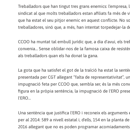
Treballadors que han tingut tres grans enemics: l'empresa, 
sindicat al que molts treballadors estan afiliats fa més de v
que ha estat el seu pitjor enemic en aquest conflicte. No s
treballadores, sinó que, a més, han intentat torpedejar-la de
CCOO ha muntat tal embull jurídic que, a dia d'avui, els treb
convenia… Sense oblidar-nos de la famosa caixa de resistè
als treballadors quan els ha donat la gana.
La gota que ha satisfet el got de la traïció ha estat la sen
presentada per CGT al·legant “falta de representativitat”, u
impugnació feta per CCOO que, sembla ser, és la més conveni
figura en la pròpia sentència, la impugnació de l'ERO pres
l'ERO…
Una sentència que justifica l'ERO i reconeix els argument
per al 2014: 589 a nivell estatal i, d'ells, 154 en la plan
2016 al·legant que no es poden programar acomiadaments 