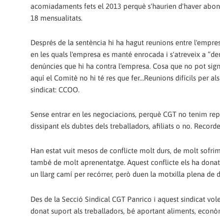
acomiadaments fets el 2013 perquè s'haurien d'haver abona
18 mensualitats.
Després de la sentència hi ha hagut reunions entre l'empres
en les quals l'empresa es manté enrocada i s'atreveix a “de
denúncies que hi ha contra l'empresa. Cosa que no pot sign
aquí el Comitè no hi té res que fer…Reunions difícils per als
sindicat: CCOO.
Sense entrar en les negociacions, perquè CGT no tenim repr
dissipant els dubtes dels treballadors, afiliats o no. Re
Han estat vuit mesos de conflicte molt durs, de molt sofrime
també de molt aprenentatge. Aquest conflicte els ha donat e
un llarg camí per recórrer, però duen la motxilla plena de di
Des de la Secció Sindical CGT Panrico i aquest sindicat vol
donat suport als treballadors, bé aportant aliments, econò