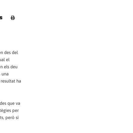
en des del
al el
n els deu
s una
resultat ha
 des que va
tègies per
s, però sí