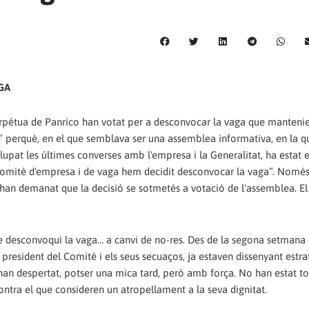
GA
 Perpètua de Panrico han votat per a desconvocar la vaga que manteni
” perquè, en el que semblava ser una assemblea informativa, en la qu
pat les últimes converses amb l'empresa i la Generalitat, ha estat e
 Comitè d'empresa i de vaga hem decidit desconvocar la vaga”. Nomé
han demanat que la decisió se sotmetés a votació de l'assemblea. El 
ue desconvoqui la vaga… a canvi de no-res. Des de la segona setmana
 president del Comitè i els seus secuaços, ja estaven dissenyant estra
an despertat, potser una mica tard, però amb força. No han estat tot
ontra el que consideren un atropellament a la seva dignitat.