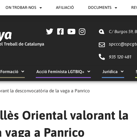
ON TROBAR-NOS
AFILIACIÓ
DOCUMENTS
RE
C/ Burgos 59, 
spccc@
spcgt
935 120 481
Formació
Acció Feminista LGTBIQ+
Jurídica
rant la desconvocatòria de la vaga a Panrico
ès Oriental valorant la
a vaga a Panrico