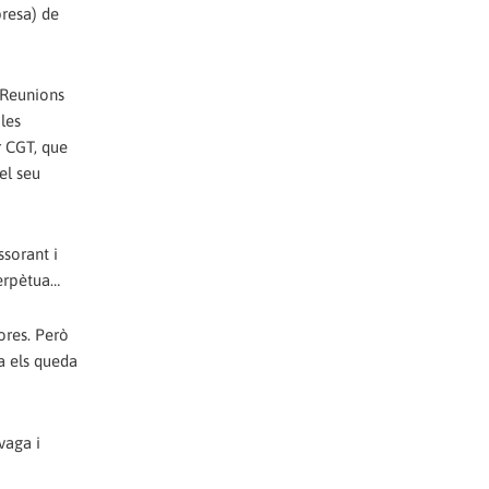
presa) de
. Reunions
les
r CGT, que
el seu
ssorant i
Perpètua…
ores. Però
a els queda
vaga i