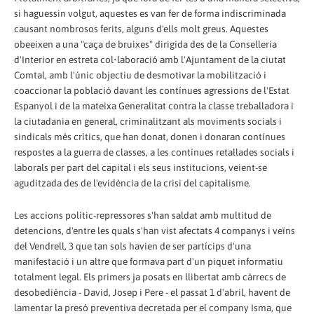
si haguessin volgut, aquestes es van fer de forma indiscriminada
causant nombrosos ferits, alguns d'ells molt greus. Aquestes
obeeixen a una "caça de bruixes" dirigida des de la Conselleria
d'Interior en estreta col•laboració amb l'Ajuntament de la ciutat
Comtal, amb l'únic objectiu de desmotivar la mobilització i
coaccionar la població davant les contínues agressions de l'Estat
Espanyol i de la mateixa Generalitat contra la classe treballadora i
la ciutadania en general, criminalitzant als moviments socials i
sindicals més crítics, que han donat, donen i donaran contínues
respostes a la guerra de classes, a les contínues retallades socials i
laborals per part del capital i els seus institucions, veient-se
aguditzada des de l'evidència de la crisi del capitalisme.
Les accions polític-repressores s'han saldat amb multitud de
detencions, d'entre les quals s'han vist afectats 4 companys i veïns
del Vendrell, 3 que tan sols havien de ser partícips d'una
manifestació i un altre que formava part d'un piquet informatiu
totalment legal. Els primers ja posats en llibertat amb càrrecs de
desobediència - David, Josep i Pere - el passat 1 d'abril, havent de
lamentar la presó preventiva decretada per el company Isma, que