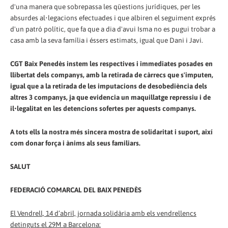
d'una manera que sobrepassa les qüestions jurídiques, per les
absurdes al•legacions efectuades i que albiren el seguiment exprés
d'un patró polític, que fa que a dia d'avui Isma no es pugui trobar a
casa amb la seva família i éssers estimats, igual que Dani i Javi.
CGT Baix Penedès instem les respectives i immediates posades en
llibertat dels companys, amb la retirada de càrrecs que s'imputen,
igual que a la retirada de les imputacions de desobediència dels
altres 3 companys, ja que evidencia un maquillatge repressiu i de
il•legalitat en les detencions sofertes per aquests companys.
A tots ells la nostra més sincera mostra de solidaritat i suport, així
com donar força i ànims als seus familiars.
SALUT
FEDERACIÓ COMARCAL DEL BAIX PENEDÈS
El Vendrell, 14 d’abril, jornada solidària amb els vendrellencs
detinguts el 29M a Barcelona: