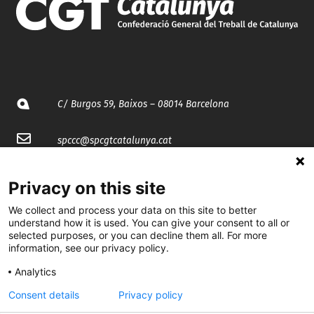
C/ Burgos 59, Baixos – 08014 Barcelona
spccc@
spcgtcatalunya.cat
935 120 481
Privacy on this site
We collect and process your data on this site to better
@CGTCatalunya
understand how it is used. You can give your consent to all or
selected purposes, or you can decline them all. For more
cgtcatalunya
information, see our privacy policy.
CGTCatalunya
Analytics
Consent details
Privacy policy
cgtcatalunya