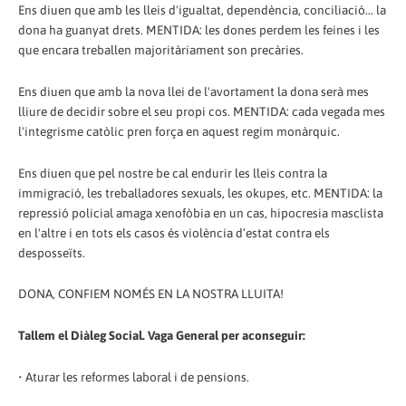
Ens diuen que amb les lleis d'igualtat, dependència, conciliació... la
dona ha guanyat drets. MENTIDA: les dones perdem les feines i les
que encara treballen majoritàriament son precàries.
Ens diuen que amb la nova llei de l'avortament la dona serà mes
lliure de decidir sobre el seu propi cos. MENTIDA: cada vegada mes
l'integrisme catòlic pren força en aquest regim monàrquic.
Ens diuen que pel nostre be cal endurir les lleis contra la
immigració, les treballadores sexuals, les okupes, etc. MENTIDA: la
repressió policial amaga xenofòbia en un cas, hipocresia masclista
en l'altre i en tots els casos és violència d’estat contra els
desposseïts.
DONA, CONFIEM NOMÉS EN LA NOSTRA LLUITA!
Tallem el Diàleg Social. Vaga General per aconseguir:
• Aturar les reformes laboral i de pensions.