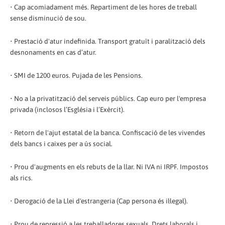
• Cap acomiadament més. Repartiment de les hores de treball
sense disminució de sou.
• Prestació d'atur indefinida. Transport gratuït i paralització dels
desnonaments en cas d’atur.
• SMI de 1200 euros. Pujada de les Pensions.
• No a la privatització del serveis públics. Cap euro per l'empresa
privada (inclosos l’Església i l’Exèrcit).
• Retorn de l'ajut estatal de la banca. Confiscació de les vivendes
dels bancs i caixes per a ús social.
• Prou d'augments en els rebuts de la llar. Ni IVA ni IRPF. Impostos
als rics.
• Derogació de la Llei d'estrangeria (Cap persona és il·legal).
• Prou de repressió a les treballadores sexuals. Drets laborals i