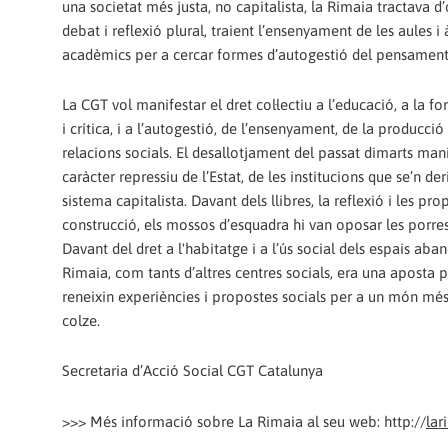
una societat més justa, no capitalista, la Rimaia tractava d’
debat i reflexió plural, traient l’ensenyament de les aules i
acadèmics per a cercar formes d’autogestió del pensament
La CGT vol manifestar el dret col·lectiu a l’educació, a la f
i crítica, i a l’autogestió, de l’ensenyament, de la producció 
relacions socials. El desallotjament del passat dimarts mani
caràcter repressiu de l’Estat, de les institucions que se’n der
sistema capitalista. Davant dels llibres, la reflexió i les pr
construcció, els mossos d’esquadra hi van oposar les porres 
Davant del dret a l'habitatge i a l’ús social dels espais aband
Rimaia, com tants d’altres centres socials, era una aposta per
reneixin experiències i propostes socials per a un món més j
colze.
Secretaria d’Acció Social CGT Catalunya
>>> Més informació sobre La Rimaia al seu web: http://
lar