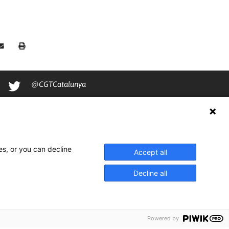
@CGTCatalunya
cgtcatalunya
CGTCatalunya
cgtcatalunya
es, or you can decline
Accept all
Decline all
Powered by