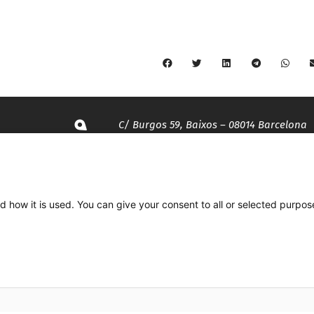
C/ Burgos 59, Baixos – 08014 Barcelona
spccc@
spcgtcatalunya.cat
d how it is used. You can give your consent to all or selected purpos
935 120 481
Desenvolupat per