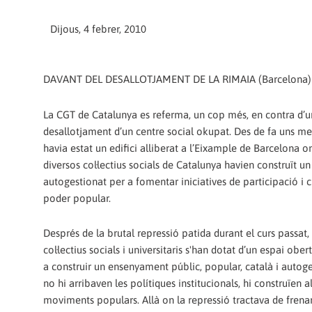
Dijous, 4 febrer, 2010
DAVANT DEL DESALLOTJAMENT DE LA RIMAIA (Barcelona)
La CGT de Catalunya es referma, un cop més, en contra d’u
desallotjament d’un centre social okupat. Des de fa uns me
havia estat un edifici alliberat a l’Eixample de Barcelona on
diversos col·lectius socials de Catalunya havien construït un
autogestionat per a fomentar iniciatives de participació i 
poder popular.
Després de la brutal repressió patida durant el curs passat,
col·lectius socials i universitaris s'han dotat d’un espai ober
a construir un ensenyament públic, popular, català i autoge
no hi arribaven les polítiques institucionals, hi construïen a
moviments populars. Allà on la repressió tractava de frenar 