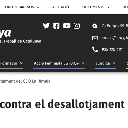
ON TROBAR-NOS
AFILIACIÓ
DOCUMENTS
RE
C/ Burgos 59, 
spccc@
spcgt
935 120 481
Formació
Acció Feminista LGTBIQ+
Jurídica
otjament del CSO La Rimaia
contra el desallotjament 