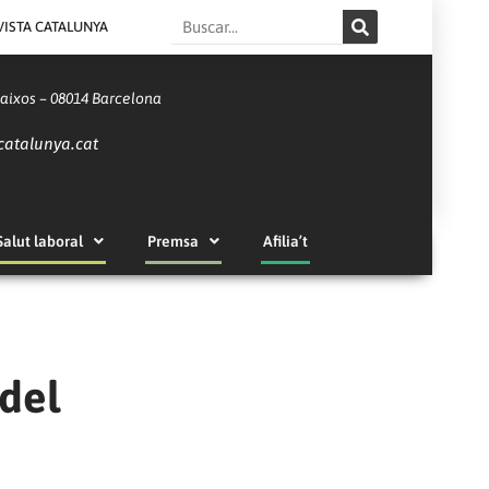
Search
VISTA CATALUNYA
Baixos – 08014 Barcelona
catalunya.cat
Salut laboral
Premsa
Afilia’t
del