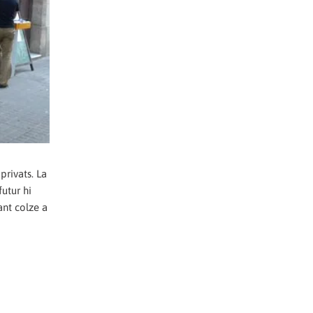
 privats. La
futur hi
ant colze a