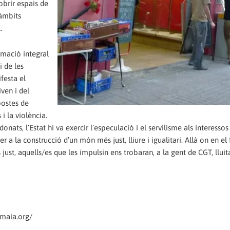
obrir espais de
 àmbits
.
ormació integral
i de les
festa el
iven i del
opostes de
i la violència.
onats, l’Estat hi va exercir l’especulació i el servilisme als interessos
 a la construcció d’un món més just, lliure i igualitari. Allà on en el 
ust, aquells/es que les impulsin ens trobaran, a la gent de CGT, lluit
imaia.org/