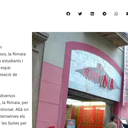
n
sos, la Rimaia
 estudiants i
 espai
creació de
 diversos
t, la Rimaia, per
stionat. Allà on
lternatives els
les lluites per