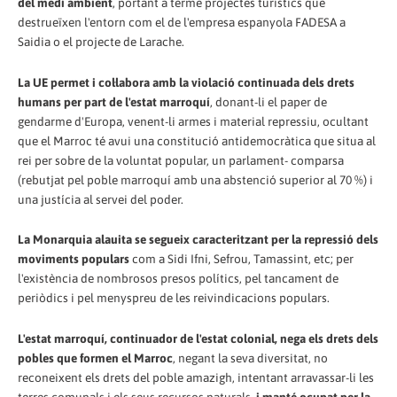
del medi ambient
, portant a terme projectes turístics que
destrueïxen l'entorn com el de l'empresa espanyola FADESA a
Saidia o el projecte de Larache.
La UE permet i col·labora amb la violació continuada dels drets
humans per part de l'estat marroquí
, donant-li el paper de
gendarme d'Europa, venent-li armes i material repressiu, ocultant
que el Marroc té avui una constitució antidemocràtica que situa al
rei per sobre de la voluntat popular, un parlament- comparsa
(rebutjat pel poble marroquí amb una abstenció superior al 70 %) i
una justícia al servei del poder.
La Monarquia alauita se segueix caracteritzant per la repressió dels
moviments populars
com a Sidi Ifni, Sefrou, Tamassint, etc; per
l'existència de nombrosos presos polítics, pel tancament de
periòdics i pel menyspreu de les reivindicacions populars.
L'estat marroquí, continuador de l'estat colonial, nega els drets dels
pobles que formen el Marroc
, negant la seva diversitat, no
reconeixent els drets del poble amazigh, intentant arravassar-li les