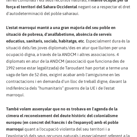
terres comunals i els seus recursos naturals,
i manté ocupat per la
força el territori del Sahara Occidental
negant-se a respectar el dret
d'autodeterminació del poble saharaui.
L'estat marroquí manté a una gran majoria del seu poble en
situació de pobresa, d'analfabetisme, absència de serveis
educatius, sanitaris, socials, habitatge, etc
. Especialment dura és la
situació dels/les joves diplomats/des en atur que lluiten per una
ocupació digna, a través de la ANDCM i altres associacions. 4
diplomats en atur de la ANDCM (associació que funciona des de
1992 sense estar legalitzada) de Taroudant han portat a terme una
vaga de fam de 52 dies, exigint acabar amb l'amiguisme en les
contractacions i en demanda d'un lloc de treball digne, davant la
indiferència dels “humanitaris” governs de la UE i de l'estat
marroquí.
També volem assenyalar que no es trobava en l'agenda de la
cimera el reconeixement del deute històric del colonialisme
europeu (en concret del francès i de l'espanyol) amb el poble
marroquí
quant a l'ocupació violenta del seu territori i a
l'explotació dels seus recursos naturals i especialment referent a la