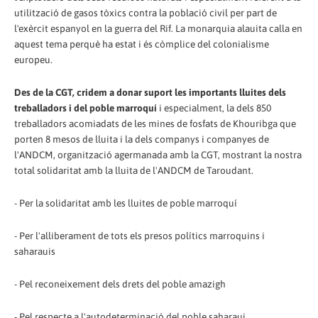
utilització de gasos tòxics contra la població civil per part de
l'exèrcit espanyol en la guerra del Rif. La monarquia alauita calla en
aquest tema perquè ha estat i és còmplice del colonialisme
europeu.
Des de la CGT, cridem a donar suport les importants lluites dels
treballadors i del poble marroquí
i especialment, la dels 850
treballadors acomiadats de les mines de fosfats de Khouribga que
porten 8 mesos de lluita i la dels companys i companyes de
l'ANDCM, organització agermanada amb la CGT, mostrant la nostra
total solidaritat amb la lluita de l'ANDCM de Taroudant.
- Per la solidaritat amb les lluites de poble marroquí
- Per l'alliberament de tots els presos polítics marroquins i
saharauis
- Pel reconeixement dels drets del poble amazigh
- Pel respecte a l'autodeterminació del poble saharaui