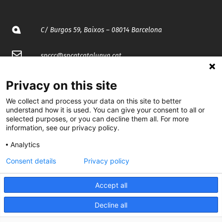
C/ Burgos 59, Baixos – 08014 Barcelona
spccc@
spcgtcatalunya.cat
935 120 481
Privacy on this site
We collect and process your data on this site to better
@CGTCatalunya
understand how it is used. You can give your consent to all or
selected purposes, or you can decline them all. For more
information, see our privacy policy.
cgtcatalunya
Analytics
CGTCatalunya
Consent details
Privacy policy
cgtcatalunya
Accept all
Decline all
Desenvolupat per