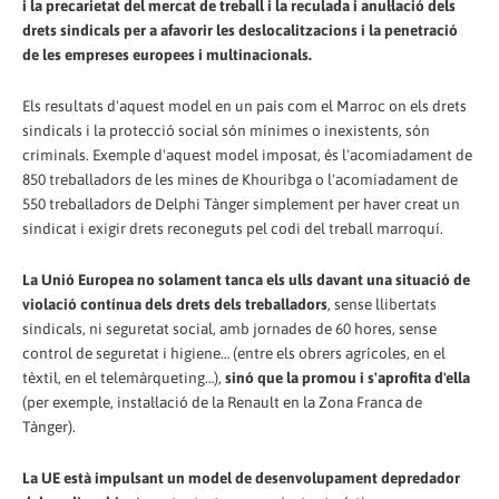
i la precarietat del mercat de treball i la reculada i anul·lació dels
drets sindicals per a afavorir les deslocalitzacions i la penetració
de les empreses europees i multinacionals.
Els resultats d'aquest model en un país com el Marroc on els drets
sindicals i la protecció social són mínimes o inexistents, són
criminals. Exemple d'aquest model imposat, és l'acomiadament de
850 treballadors de les mines de Khouribga o l'acomiadament de
550 treballadors de Delphi Tànger simplement per haver creat un
sindicat i exigir drets reconeguts pel codi del treball marroquí.
La Unió Europea no solament tanca els ulls davant una situació de
violació contínua dels drets dels treballadors
, sense llibertats
sindicals, ni seguretat social, amb jornades de 60 hores, sense
control de seguretat i higiene… (entre els obrers agrícoles, en el
tèxtil, en el telemàrqueting…),
sinó que la promou i s'aprofita d'ella
(per exemple, instal·lació de la Renault en la Zona Franca de
Tànger).
La UE està impulsant un model de desenvolupament depredador