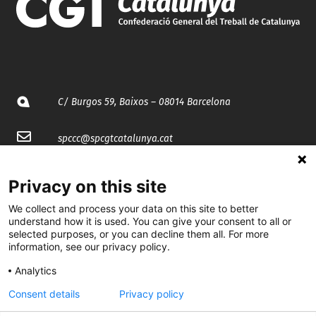
C/ Burgos 59, Baixos – 08014 Barcelona
spccc@
spcgtcatalunya.cat
935 120 481
Privacy on this site
We collect and process your data on this site to better
@CGTCatalunya
understand how it is used. You can give your consent to all or
selected purposes, or you can decline them all. For more
cgtcatalunya
information, see our privacy policy.
CGTCatalunya
Analytics
Consent details
Privacy policy
cgtcatalunya