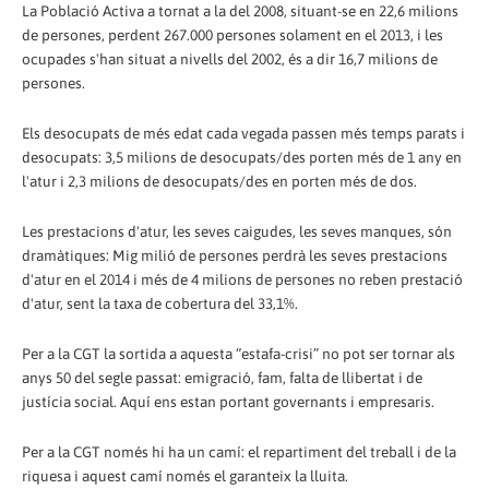
La Població Activa a tornat a la del 2008, situant-se en 22,6 milions
de persones, perdent 267.000 persones solament en el 2013, i les
ocupades s'han situat a nivells del 2002, és a dir 16,7 milions de
persones.
Els desocupats de més edat cada vegada passen més temps parats i
desocupats: 3,5 milions de desocupats/des porten més de 1 any en
l'atur i 2,3 milions de desocupats/des en porten més de dos.
Les prestacions d'atur, les seves caigudes, les seves manques, són
dramàtiques: Mig milió de persones perdrà les seves prestacions
d'atur en el 2014 i més de 4 milions de persones no reben prestació
d'atur, sent la taxa de cobertura del 33,1%.
Per a la CGT la sortida a aquesta “estafa-crisi” no pot ser tornar als
anys 50 del segle passat: emigració, fam, falta de llibertat i de
justícia social. Aquí ens estan portant governants i empresaris.
Per a la CGT només hi ha un camí: el repartiment del treball i de la
riquesa i aquest camí només el garanteix la lluita.