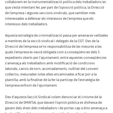
col·laborem en la instrumentalització política dels treballadors/es
que s'està intentant fer, per part de l'oposició política, la Direcció
de l'empresa i algunes seccions sindicals, que semblen més
interessades a defensar els interessos de l'empresa que els
interessos dels treballadors.
Aquesta estratègia de criminalització passa per amenaces vetllades
a membres de la secció sindical i delegats de la CGT. Des de la
Direcció de l'empresa se'ns responsabilitza de les mesures a les
quals l'empresa es veurà obligada com a conseqüències dels 5
expedients oberts per l'ajuntament; entre aquestes conseqüències
s'amenaça als treballadors amb modificació de condicions
laborals, canvis de torn, acomiadaments, nul·litat del conveni
col·lectiu, mesurades totes elles encaminades a ficar por a la
plantilla, amb la finalitat de la fer-la partícep de l'estratègia de
l'empresa enfront de l'ajuntament.
Des d'aquesta Secció Sindical volem denunciar el cinisme de la
Direcció de SMATSA, que davant l'opinió pública es disfressa de
garant dels drets dels treballadors i de portes cap a dins amenaça a