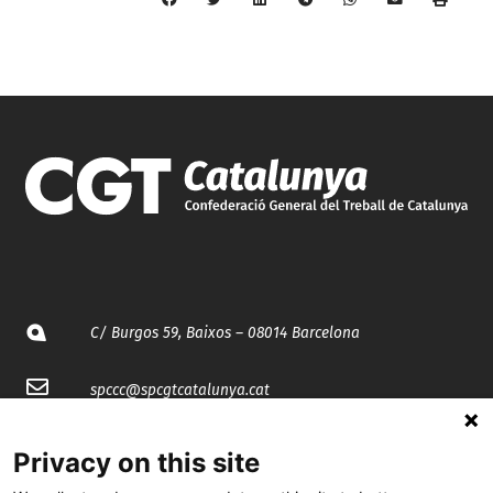
C/ Burgos 59, Baixos – 08014 Barcelona
spccc@
spcgtcatalunya.cat
935 120 481
Privacy on this site