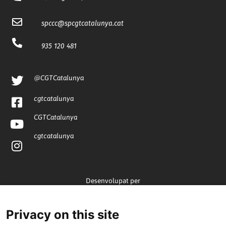
spccc@
spcgtcatalunya.cat
935 120 481
@CGTCatalunya
cgtcatalunya
CGTCatalunya
cgtcatalunya
Desenvolupat per
Privacy on this site