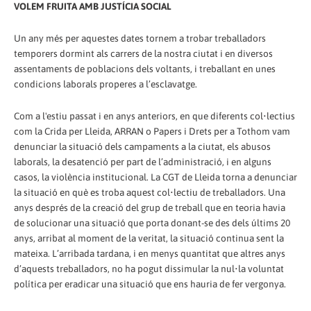
VOLEM FRUITA AMB JUSTÍCIA SOCIAL
Un any més per aquestes dates tornem a trobar treballadors
temporers dormint als carrers de la nostra ciutat i en diversos
assentaments de poblacions dels voltants, i treballant en unes
condicions laborals properes a l’esclavatge.
Com a l'estiu passat i en anys anteriors, en que diferents col•lectius
com la Crida per Lleida, ARRAN o Papers i Drets per a Tothom vam
denunciar la situació dels campaments a la ciutat, els abusos
laborals, la desatenció per part de l’administració, i en alguns
casos, la violència institucional. La CGT de Lleida torna a denunciar
la situació en què es troba aquest col•lectiu de treballadors. Una
anys després de la creació del grup de treball que en teoria havia
de solucionar una situació que porta donant-se des dels últims 20
anys, arribat al moment de la veritat, la situació continua sent la
mateixa. L’arribada tardana, i en menys quantitat que altres anys
d’aquests treballadors, no ha pogut dissimular la nul•la voluntat
política per eradicar una situació que ens hauria de fer vergonya.