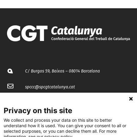
C/ Burgos 59, Baixos – 08014 Barcelona
spccc@
spcgtcatalunya.cat
935 120 481
Privacy on this site
We collect and process your data on this site to better
@CGTCatalunya
understand how it is used. You can give your consent to all or
selected purposes, or you can decline them all. For more
cgtcatalunya
information, see our privacy policy.