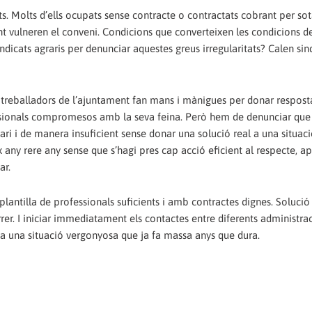
. Molts d’ells ocupats sense contracte o contractats cobrant per so
nt vulneren el conveni. Condicions que converteixen les condicions de
ndicats agraris per denunciar aquestes greus irregularitats? Calen sin
 treballadors de l’ajuntament fan mans i mànigues per donar respost
ssionals compromesos amb la seva feina. Però hem de denunciar que
cari i de manera insuficient sense donar una solució real a una situac
x any rere any sense que s’hagi pres cap acció eficient al respecte, ap
ar.
lantilla de professionals suficients i amb contractes dignes. Solució
er. I iniciar immediatament els contactes entre diferents administrac
i a una situació vergonyosa que ja fa massa anys que dura.