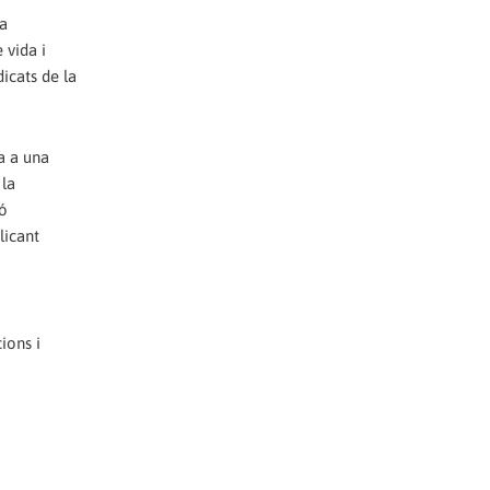
ta
 vida i
dicats de la
a a una
 la
ió
licant
ions i