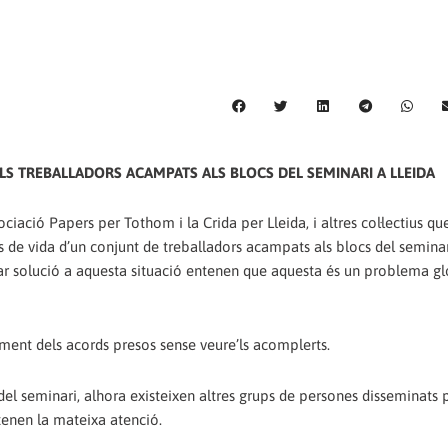
ALS TREBALLADORS ACAMPATS ALS BLOCS DEL SEMINARI A LLEIDA
ciació Papers per Tothom i la Crida per Lleida, i altres col·lectius q
 de vida d’un conjunt de treballadors acampats als blocs del seminar
nar solució a aquesta situació entenen que aquesta és un problema g
uiment dels acords presos sense veure’ls acomplerts.
seminari, alhora existeixen altres grups de persones disseminats p
tenen la mateixa atenció.