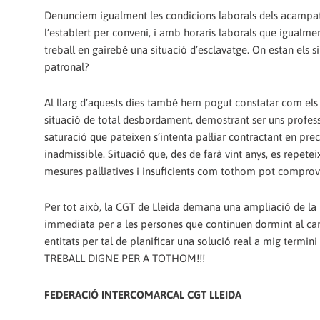
Denunciem igualment les condicions laborals dels acampats
l’establert per conveni, i amb horaris laborals que igualme
treball en gairebé una situació d’esclavatge. On estan els si
patronal?
Al llarg d’aquests dies també hem pogut constatar com els
situació de total desbordament, demostrant ser uns profe
saturació que pateixen s’intenta pal·liar contractant en pre
inadmissible. Situació que, des de farà vint anys, es repetei
mesures pal·liatives i insuficients com tothom pot comprov
Per tot això, la CGT de Lleida demana una ampliació de la p
immediata per a les persones que continuen dormint al carr
entitats per tal de planificar una solució real a mig termin
TREBALL DIGNE PER A TOTHOM!!!
FEDERACIÓ INTERCOMARCAL CGT LLEIDA