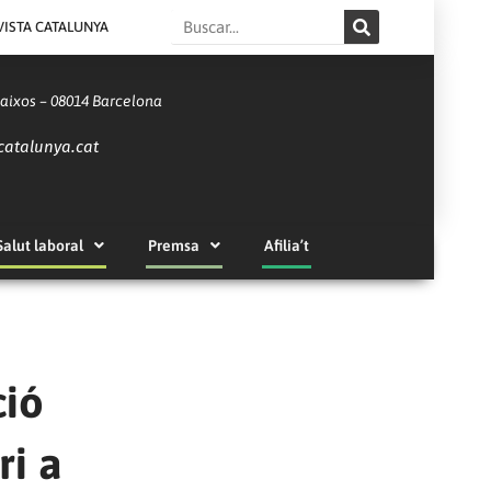
Search
VISTA CATALUNYA
Baixos – 08014 Barcelona
catalunya.cat
Salut laboral
Premsa
Afilia’t
ció
ri a