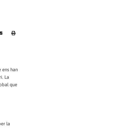
ue ens han
i. La
lobal que
er la