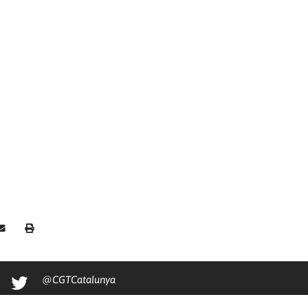
@CGTCatalunya
cgtcatalunya