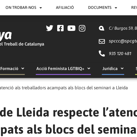
ON TROBAR-NOS
AFILIACIÓ
DOCUMENTS
RE
C/ Burgos 59, 
spccc@
spcgt
935 120 481
Formació
Acció Feminista LGTBIQ+
Jurídica
tenció als treballadors acampats als blocs del seminari a Lleida
e Lleida respecte l’aten
pats als blocs del semina