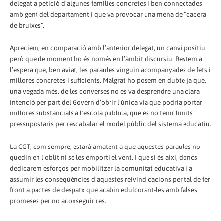
delegat a petició d’algunes famílies concretes i ben connectades
amb gent del departament i que va provocar una mena de ”cacera
de bruixes”.
Apreciem, en comparació amb l’anterior delegat, un canvi positiu
però que de moment ho és només en l’àmbit discursiu. Restem a
l’espera que, ben aviat, les paraules vinguin acompanyades de fets i
millores concretes i suficients. Malgrat ho posem en dubte ja que,
una vegada més, de les converses no es va desprendre una clara
intenció per part del Govern d’obrir l’única via que podria portar
millores substancials a l’escola pública, que és no tenir límits
pressupostaris per rescabalar el model públic del sistema educatiu.
La CGT, com sempre, estarà amatent a que aquestes paraules no
quedin en l’oblit ni se les emporti el vent. I que si és així, doncs
dedicarem esforços per mobilitzar la comunitat educativa i a
assumir les conseqüències d’aquestes reivindicacions per tal de fer
front a pactes de despatx que acabin edulcorant-les amb falses
promeses per no aconseguir res.