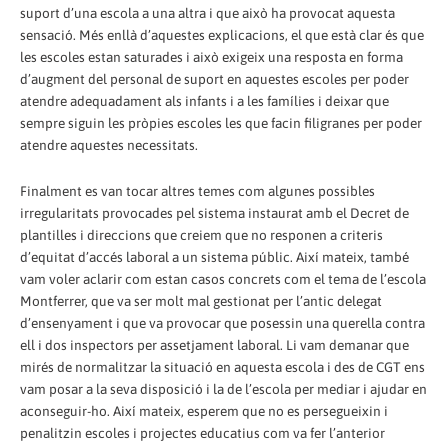
suport d’una escola a una altra i que això ha provocat aquesta
sensació. Més enllà d’aquestes explicacions, el que està clar és que
les escoles estan saturades i això exigeix una resposta en forma
d’augment del personal de suport en aquestes escoles per poder
atendre adequadament als infants i a les famílies i deixar que
sempre siguin les pròpies escoles les que facin filigranes per poder
atendre aquestes necessitats.
Finalment es van tocar altres temes com algunes possibles
irregularitats provocades pel sistema instaurat amb el Decret de
plantilles i direccions que creiem que no responen a criteris
d’equitat d’accés laboral a un sistema públic. Així mateix, també
vam voler aclarir com estan casos concrets com el tema de l’escola
Montferrer, que va ser molt mal gestionat per l’antic delegat
d’ensenyament i que va provocar que posessin una querella contra
ell i dos inspectors per assetjament laboral. Li vam demanar que
mirés de normalitzar la situació en aquesta escola i des de CGT ens
vam posar a la seva disposició i la de l’escola per mediar i ajudar en
aconseguir-ho. Així mateix, esperem que no es persegueixin i
penalitzin escoles i projectes educatius com va fer l’anterior