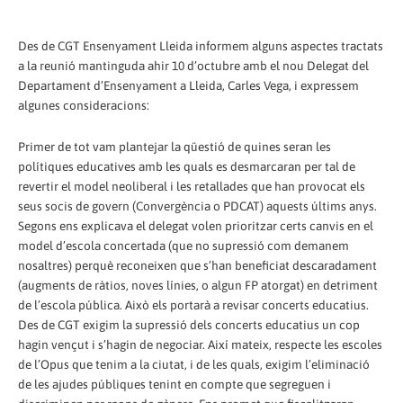
Des de CGT Ensenyament Lleida informem alguns aspectes tractats
a la reunió mantinguda ahir 10 d’octubre amb el nou Delegat del
Departament d’Ensenyament a Lleida, Carles Vega, i expressem
algunes consideracions:
Primer de tot vam plantejar la qüestió de quines seran les
polítiques educatives amb les quals es desmarcaran per tal de
revertir el model neoliberal i les retallades que han provocat els
seus socis de govern (Convergència o PDCAT) aquests últims anys.
Segons ens explicava el delegat volen prioritzar certs canvis en el
model d’escola concertada (que no supressió com demanem
nosaltres) perquè reconeixen que s’han beneficiat descaradament
(augments de ràtios, noves línies, o algun FP atorgat) en detriment
de l’escola pública. Això els portarà a revisar concerts educatius.
Des de CGT exigim la supressió dels concerts educatius un cop
hagin vençut i s’hagin de negociar. Així mateix, respecte les escoles
de l’Opus que tenim a la ciutat, i de les quals, exigim l’eliminació
de les ajudes públiques tenint en compte que segreguen i