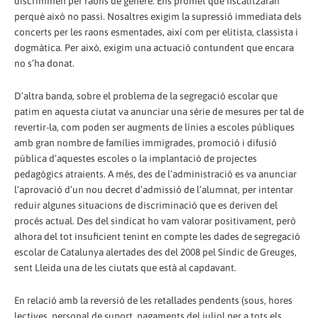
discriminen per raons de gènere. Ens promet que fiscalitzaran
perquè això no passi. Nosaltres exigim la supressió immediata dels
concerts per les raons esmentades, així com per elitista, classista i
dogmàtica. Per això, exigim una actuació contundent que encara
no s’ha donat.
D’altra banda, sobre el problema de la segregació escolar que
patim en aquesta ciutat va anunciar una sèrie de mesures per tal de
revertir-la, com poden ser augments de línies a escoles públiques
amb gran nombre de famílies immigrades, promoció i difusió
pública d’aquestes escoles o la implantació de projectes
pedagògics atraients. A més, des de l’administració es va anunciar
l’aprovació d’un nou decret d’admissió de l’alumnat, per intentar
reduir algunes situacions de discriminació que es deriven del
procés actual. Des del sindicat ho vam valorar positivament, però
alhora del tot insuficient tenint en compte les dades de segregació
escolar de Catalunya alertades des del 2008 pel Síndic de Greuges,
sent Lleida una de les ciutats que està al capdavant.
En relació amb la reversió de les retallades pendents (sous, hores
lectives, personal de suport, pagaments del juliol per a tots els