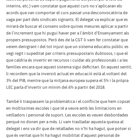
interins, etc.) vam constatar que aquest curs no s’aplicaran els
acords que van comportar el curs passat una desconvocatòria de
vaga per part dels sindicats signants. El delegat va explicar que es
mirarà de buscar el consens sobre quines mesures aplicar a partir
de l’increment que hi pugui haver per a l’àmbit d’Ensenyament als
propers pressupostos. Però des de la CGT li vam fer constatar que
veiem denigrant i del tot injust que un sistema educatiu públic es
vegi regit i supeditat per criteris pressupostaris dubtosos, i que el
que caldria és invertir en recursos i cuidar als professionals i a les
famílies encara que aquest sistema sigui deficitari. En aquest sentit,
li recordem que la inversió actual en educació està al voltant del
3% del PIB, mentre que la mitjana europea supera el 5% i la pròpia
LEC parla d’invertir un mínim del 6% a partir del 2018.
També li traspassem la problemàtica i el conflicte que hem copsat
en moltíssimes escoles i que té a veure amb les limitacions en
vetlladors i personal de suport. Les escoles es veuen desbordades
perquè no donen per a més. Li vam traslladar aquesta queixa al
delegat i ens va dir que de retallades no n’hi ha hagut, que potser si
que és veritat que hi ha hagut mobilitat d’aquest personal de