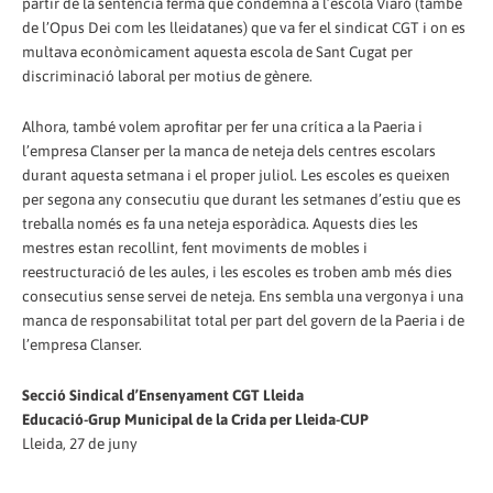
partir de la sentència ferma que condemna a l’escola Viaró (també
de l’Opus Dei com les lleidatanes) que va fer el sindicat CGT i on es
multava econòmicament aquesta escola de Sant Cugat per
discriminació laboral per motius de gènere.
Alhora, també volem aprofitar per fer una crítica a la Paeria i
l’empresa Clanser per la manca de neteja dels centres escolars
durant aquesta setmana i el proper juliol. Les escoles es queixen
per segona any consecutiu que durant les setmanes d’estiu que es
treballa només es fa una neteja esporàdica. Aquests dies les
mestres estan recollint, fent moviments de mobles i
reestructuració de les aules, i les escoles es troben amb més dies
consecutius sense servei de neteja. Ens sembla una vergonya i una
manca de responsabilitat total per part del govern de la Paeria i de
l’empresa Clanser.
Secció Sindical d’Ensenyament CGT Lleida
Educació-Grup Municipal de la Crida per Lleida-CUP
Lleida, 27 de juny