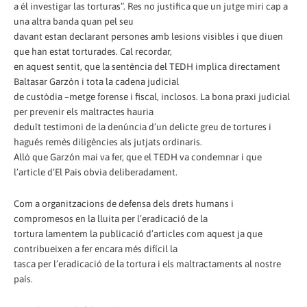
a él investigar las torturas”. Res no justifica que un jutge miri cap a
una altra banda quan pel seu
davant estan declarant persones amb lesions visibles i que diuen
que han estat torturades. Cal recordar,
en aquest sentit, que la sentència del TEDH implica directament
Baltasar Garzón i tota la cadena judicial
de custòdia –metge forense i fiscal, inclosos. La bona praxi judicial
per prevenir els maltractes hauria
deduït testimoni de la denúncia d’un delicte greu de tortures i
hagués remès diligències als jutjats ordinaris.
Allò que Garzón mai va fer, que el TEDH va condemnar i que
l’article d’El Pais obvia deliberadament.
Com a organitzacions de defensa dels drets humans i
compromesos en la lluita per l’eradicació de la
tortura lamentem la publicació d’articles com aquest ja que
contribueixen a fer encara més difícil la
tasca per l’eradicació de la tortura i els maltractaments al nostre
país.