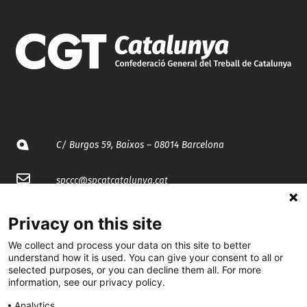
C/ Burgos 59, Baixos – 08014 Barcelona
spccc@
spcgtcatalunya.cat
935 120 481
Privacy on this site
We collect and process your data on this site to better
@CGTCatalunya
understand how it is used. You can give your consent to all or
selected purposes, or you can decline them all. For more
information, see our privacy policy.
cgtcatalunya
Analytics