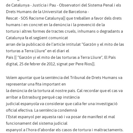
de Catalunya - Justícia i Pau - Observatori del Sistema Penal i els
Drets Humans de la Universitat de Barcelona -
Rescat - SOS Racisme Catalunya]] que treballen a favor dels drets
humans i en concret en la denúncia i la prevenció de la
tortura i altres formes de tractes cruels, inhumans o degradants a
Catalunya fa el següent comunicat
arran de la publicació de l’article intitulat “Garzón y el mito de las
torturas a Terra Lliure” en el diari el
País [[ “Garzón yi el mito de las torturas a Terra Lliure“, El País
digital, 25 de febrer de 2012, signat per Pere Rios]].
Volem apuntar que la sentència del Tribunal de Drets Humans va
representar una fita important en
la denúncia de la tortura al nostre país. Cal recordar que el cas va
arribar a Estrasburg perquè cap instància
judicial espanyola va considerar que calia fer una investigació
oficial efectiva. La sentència condemnà
l’Estat espanyol per aquesta raó i va posar de manifest el mal
funcionament del sistema judicial
espanyol a l’hora d’abordar els casos de tortura i maltractaments.