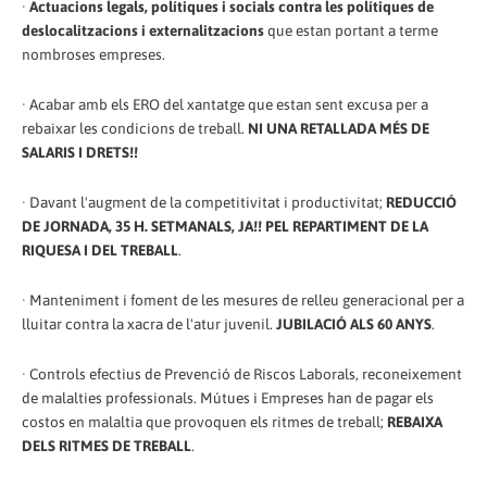
·
Actuacions legals, polítiques i socials contra les polítiques de
deslocalitzacions i externalitzacions
que estan portant a terme
nombroses empreses.
· Acabar amb els ERO del xantatge que estan sent excusa per a
rebaixar les condicions de treball.
NI UNA RETALLADA MÉS DE
SALARIS I DRETS!!
· Davant l'augment de la competitivitat i productivitat;
REDUCCIÓ
DE JORNADA, 35 H. SETMANALS, JA!! PEL REPARTIMENT DE LA
RIQUESA I DEL TREBALL
.
· Manteniment i foment de les mesures de relleu generacional per a
lluitar contra la xacra de l'atur juvenil.
JUBILACIÓ ALS 60 ANYS
.
· Controls efectius de Prevenció de Riscos Laborals, reconeixement
de malalties professionals. Mútues i Empreses han de pagar els
costos en malaltia que provoquen els ritmes de treball;
REBAIXA
DELS RITMES DE TREBALL
.