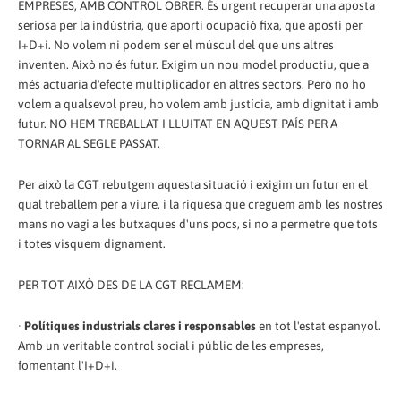
EMPRESES, AMB CONTROL OBRER. És urgent recuperar una aposta
seriosa per la indústria, que aporti ocupació fixa, que aposti per
I+D+i. No volem ni podem ser el múscul del que uns altres
inventen. Això no és futur. Exigim un nou model productiu, que a
més actuaria d'efecte multiplicador en altres sectors. Però no ho
volem a qualsevol preu, ho volem amb justícia, amb dignitat i amb
futur. NO HEM TREBALLAT I LLUITAT EN AQUEST PAÍS PER A
TORNAR AL SEGLE PASSAT.
Per això la CGT rebutgem aquesta situació i exigim un futur en el
qual treballem per a viure, i la riquesa que creguem amb les nostres
mans no vagi a les butxaques d'uns pocs, si no a permetre que tots
i totes visquem dignament.
PER TOT AIXÒ DES DE LA CGT RECLAMEM:
·
Polítiques industrials clares i responsables
en tot l'estat espanyol.
Amb un veritable control social i públic de les empreses,
fomentant l'I+D+i.