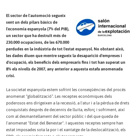
El sector de l'automoció segueix
sent un dels pilars bàsics de
l'economia espanyola (7% del PIB),
un sector que ha destruït més de
230.000 ocupacions, de les 670.000
perdudes en la indústria de tot l'estat espanyol. No obstant això,
les dades diuen que mentre segueix la desaparició d'empreses i
d'ocupació, els beneficis dels empresaris fins i tot han superat un
8% els nivells de 2007, any anterior a aquesta estafa anomenada
crisi.
La societat espanyola estem sofrint les conseqüències del procés
anomenat “globalització”. Les receptes econòmiques dels
poderosos ens dirigeixen a la recessió, a l'atur i a la pèrdua de drets
conquistats després de decennis de lluita, esforç i sofriment, així
com al desmantellament del sector públic i del que queda de
l'anomenat "Estat del Benestar". I aquestes receptes sempre han
estat imposades sota la por i el xantatge de la deslocalització, els