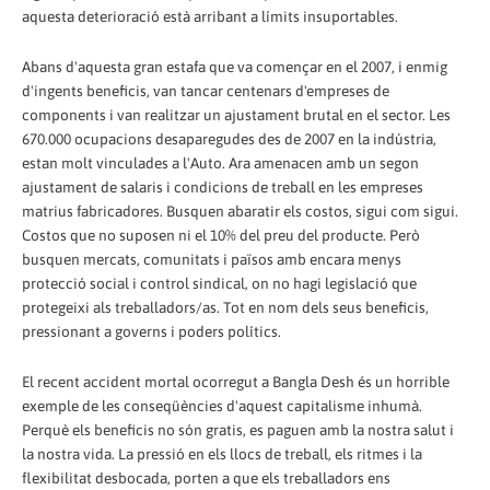
aquesta deterioració està arribant a límits insuportables.
Abans d'aquesta gran estafa que va començar en el 2007, i enmig
d'ingents beneficis, van tancar centenars d'empreses de
components i van realitzar un ajustament brutal en el sector. Les
670.000 ocupacions desaparegudes des de 2007 en la indústria,
estan molt vinculades a l'Auto. Ara amenacen amb un segon
ajustament de salaris i condicions de treball en les empreses
matrius fabricadores. Busquen abaratir els costos, sigui com sigui.
Costos que no suposen ni el 10% del preu del producte. Però
busquen mercats, comunitats i països amb encara menys
protecció social i control sindical, on no hagi legislació que
protegeixi als treballadors/as. Tot en nom dels seus beneficis,
pressionant a governs i poders polítics.
El recent accident mortal ocorregut a Bangla Desh és un horrible
exemple de les conseqüències d'aquest capitalisme inhumà.
Perquè els beneficis no són gratis, es paguen amb la nostra salut i
la nostra vida. La pressió en els llocs de treball, els ritmes i la
flexibilitat desbocada, porten a que els treballadors ens