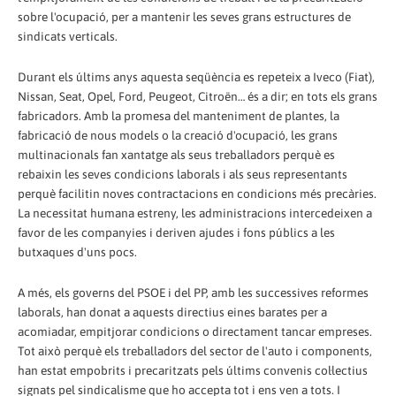
sobre l'ocupació, per a mantenir les seves grans estructures de
sindicats verticals.
Durant els últims anys aquesta seqüència es repeteix a Iveco (Fiat),
Nissan, Seat, Opel, Ford, Peugeot, Citroën… és a dir; en tots els grans
fabricadors. Amb la promesa del manteniment de plantes, la
fabricació de nous models o la creació d'ocupació, les grans
multinacionals fan xantatge als seus treballadors perquè es
rebaixin les seves condicions laborals i als seus representants
perquè facilitin noves contractacions en condicions més precàries.
La necessitat humana estreny, les administracions intercedeixen a
favor de les companyies i deriven ajudes i fons públics a les
butxaques d'uns pocs.
A més, els governs del PSOE i del PP, amb les successives reformes
laborals, han donat a aquests directius eines barates per a
acomiadar, empitjorar condicions o directament tancar empreses.
Tot això perquè els treballadors del sector de l'auto i components,
han estat empobrits i precaritzats pels últims convenis col·lectius
signats pel sindicalisme que ho accepta tot i ens ven a tots. I