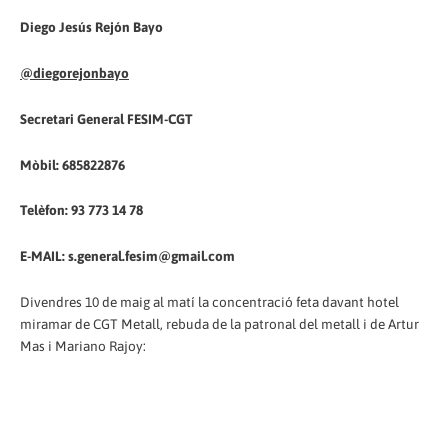
Diego Jesús Rejón Bayo
@diegorejonbayo
Secretari General FESIM-CGT
Mòbil: 685822876
Telèfon: 93 773 14 78
E-MAIL: s.general.fesim@gmail.com
Divendres 10 de maig al matí la concentració feta davant hotel
miramar de CGT Metall, rebuda de la patronal del metall i de Artur
Mas i Mariano Rajoy: