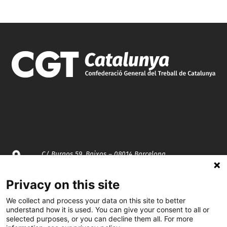
C/ Burgos 59, Baixos – 08014 Barcelona
spccc@
spcgtcatalunya.cat
Privacy on this site
We collect and process your data on this site to better
935 120 481
understand how it is used. You can give your consent to all or
selected purposes, or you can decline them all. For more