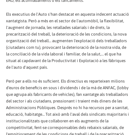
ERO, els acomiadaments o els tancaments.
Els executius de l'Auto s'han destacat en aquesta indecent actuació
xantatgista. Però a més en el sector de l'automòbil, la flexibilitat,
l'augment de jornada, les retallades salarials i de drets, la
precarització del treball, la deterioració de les condicions, la nova
organització del treball… augmenten l'explotació dels treballadors
(ciutadans com tu), provocant la deterioració de la nostra vida, de
la conciliació de la vida laboral i familiar, de la salut,… el que ha
situat al capdavant de la Productivitat i Explotació a les fàbriques
de l'auto d'aquest país.
Però per a ells no és suficient. Els directius es reparteixen milions
d'euros de beneficis en sous i dividends i de la mà de ANFAC, (lobby
que agrupa als fabricants de vehicles), fan xantatge als treballadors
del sector i als ciutadans, pressionant i traient més diners de les
Administracions Públiques. Després no hi ha recursos per a sanitat,
educació, habitatge… Tot això amb l'aval dels sindicats majoritaris i
institucionalitzats que col·laboren en els augments de la
competitivitat, fent-se corresponsables dels rebaixis salarials, de
l'empitjorament de les condicions de treball i de la precarització