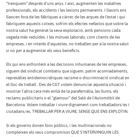
“trenquem” després d'uns anys. I així, augmenten les malalties
professionals, els accidents i les lesions permanents. I llavors ens
llancen fora de les fàbriques a càrrec de les arques de l'estat i qui
fabriquem aquests cotxes, sofrim els efectes nefastos que sobre la
nostra salut ha generat la seva explotació, amb pensions cada
vegada més reduïdes. I les mútues laborals, com clients de les
empreses, i en interès d'aquestes, no treballen per a la nostra salut
si no per a augmentar els seus beneficis.
Els qui ens enfrontem a les decisions inhumanes de les empreses,
siguem del sindicat combatiu que siguem, patim acomiadaments,
represàlies antidemocràtiques racisme o discriminació sindical en
el lloc de treball . Des de CGT volem denunciar aquesta situació i
mostrar l'altra cara més enllà de la parafernàlia, les llums, els
reclams publicitaris o el “glamour” del Saló de l'Automòbil de
Barcelona. Volem treballar i viure dignament com treballadors/es i
ciutadans/es. TREBALLAR PER A VIURE, SENSE QUE ENS EXPLOTIN.
Si els governs donen fons públics, i les multinacionals no
compleixen els seus compromisos QUE S'INTERVINGUIN LES