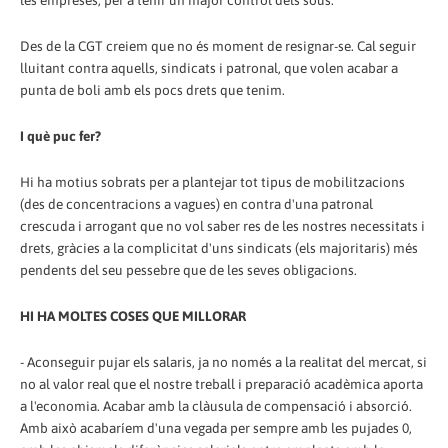
les empreses, per a tenir un major control dels sous.
Des de la CGT creiem que no és moment de resignar-se. Cal seguir
lluitant contra aquells, sindicats i patronal, que volen acabar a
punta de boli amb els pocs drets que tenim.
I què puc fer?
Hi ha motius sobrats per a plantejar tot tipus de mobilitzacions
(des de concentracions a vagues) en contra d'una patronal
crescuda i arrogant que no vol saber res de les nostres necessitats i
drets, gràcies a la complicitat d'uns sindicats (els majoritaris) més
pendents del seu pessebre que de les seves obligacions.
HI HA MOLTES COSES QUE MILLORAR
- Aconseguir pujar els salaris, ja no només a la realitat del mercat, si
no al valor real que el nostre treball i preparació acadèmica aporta
a l'economia. Acabar amb la clàusula de compensació i absorció.
Amb això acabaríem d'una vegada per sempre amb les pujades 0,