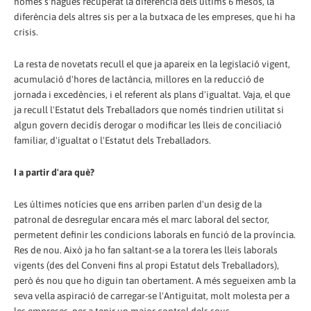
només s'hagués recuperat la diferència dels últims 6 mesos, la
diferència dels altres sis per a la butxaca de les empreses, que hi ha
crisis.
La resta de novetats recull el que ja apareix en la legislació vigent,
acumulació d'hores de lactància, millores en la reducció de
jornada i excedències, i el referent als plans d'igualtat. Vaja, el que
ja recull l'Estatut dels Treballadors que només tindrien utilitat si
algun govern decidís derogar o modificar les lleis de conciliació
familiar, d'igualtat o l'Estatut dels Treballadors.
I a partir d'ara què?
Les últimes notícies que ens arriben parlen d'un desig de la
patronal de desregular encara més el marc laboral del sector,
permetent definir les condicions laborals en funció de la província.
Res de nou. Això ja ho fan saltant-se a la torera les lleis laborals
vigents (des del Conveni fins al propi Estatut dels Treballadors),
però és nou que ho diguin tan obertament. A més segueixen amb la
seva vella aspiració de carregar-se l'Antiguitat, molt molesta per a