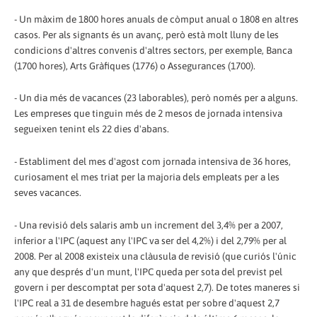
- Un màxim de 1800 hores anuals de còmput anual o 1808 en altres
casos. Per als signants és un avanç, però està molt lluny de les
condicions d'altres convenis d'altres sectors, per exemple, Banca
(1700 hores), Arts Gràfiques (1776) o Assegurances (1700).
- Un dia més de vacances (23 laborables), però només per a alguns.
Les empreses que tinguin més de 2 mesos de jornada intensiva
segueixen tenint els 22 dies d'abans.
- Establiment del mes d'agost com jornada intensiva de 36 hores,
curiosament el mes triat per la majoria dels empleats per a les
seves vacances.
- Una revisió dels salaris amb un increment del 3,4% per a 2007,
inferior a l'IPC (aquest any l'IPC va ser del 4,2%) i del 2,79% per al
2008. Per al 2008 existeix una clàusula de revisió (que curiós l'únic
any que després d'un munt, l'IPC queda per sota del previst pel
govern i per descomptat per sota d'aquest 2,7). De totes maneres si
l'IPC real a 31 de desembre hagués estat per sobre d'aquest 2,7