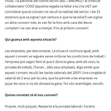
ritual, i la patronal del nostre sector (AEC i ANEIMO) i el sindicat
col·laborador CCOO (aquesta vegada va fallar a la cita UGT per
considerar que el conveni no recull la realitat del sector, i els 15
anteriors que va signar? per ventura sí que la recollia?) van signar
un altre conveni més, es van fer la foto amb cara del deure
complert i es van anar a menjar. Fins al pròxim conveni!
Qui guanya amb aquesta situació?
Les empreses, per descomptat. La situació continua igual, amb
aquest conveni se segueix sense millorar les condicions de treball i
l'empresa pot seguir fent el que li dóna la gana, amb els sous, la
jornada de treball, l'horari… dels seus empleats. Algú entén que
aquest conveni reculli les taules salarials del 2007!! Una congelació
salarial de 2 anys per la cara, que ha permès a les empreses no
pujar els sous si no els donava la gana. Tot són avantatges, escolti.
Quines novetats té el nou conveni?
Poques, molt poques. Respecte a la jornada laboral i horaris: