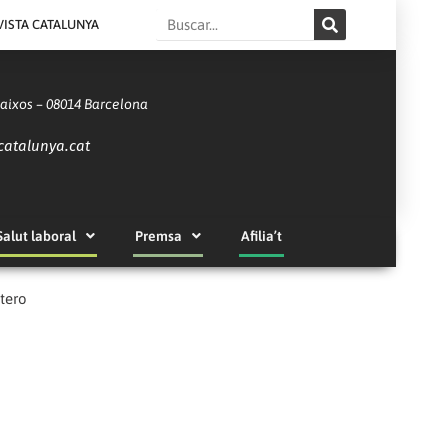
Search
VISTA CATALUNYA
Baixos – 08014 Barcelona
catalunya.cat
Salut laboral
Premsa
Afilia’t
tero