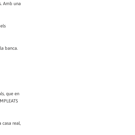
rs. Amb una
els
 la banca.
ls, que en
 EMPLEATS
 casa real,