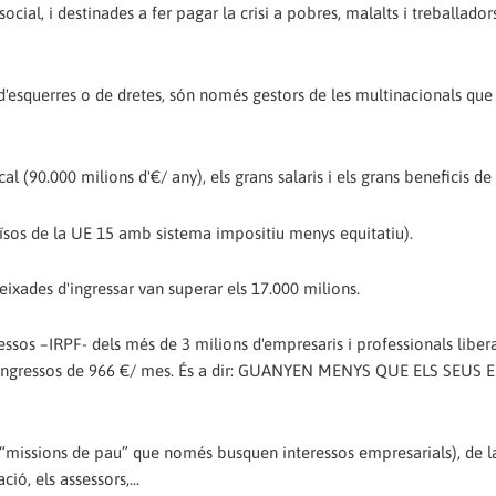
ocial, i destinades a fer pagar la crisi a pobres, malalts i treballado
d'esquerres o de dretes, són només gestors de les multinacionals que 
l (90.000 milions d'€/ any), els grans salaris i els grans beneficis de
aïsos de la UE 15 amb sistema impositiu menys equitatiu).
ixades d'ingressar van superar els 17.000 milions.
essos –IRPF- dels més de 3 milions d'empresaris i professionals libera
d'ingressos de 966 €/ mes. És a dir: GUANYEN MENYS QUE ELS SEUS
s “missions de pau” que només busquen interessos empresarials), de la
ció, els assessors,...