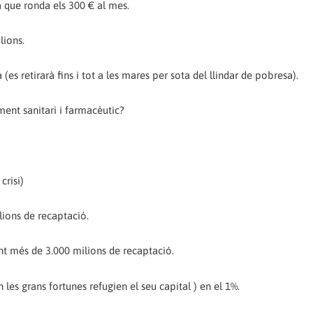
a que ronda els 300 € al mes.
lions.
(es retirarà fins i tot a les mares per sota del llindar de pobresa).
ent sanitari i farmacèutic?
crisi)
lions de recaptació.
ent més de 3.000 milions de recaptació.
les grans fortunes refugien el seu capital ) en el 1%.