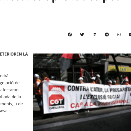
DETERIOREN LA
indrà
ngelació de
, afectaran
llada de la
ments,...) de
seva