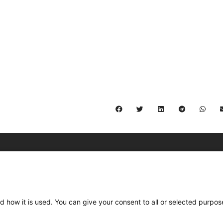
C/ Burgos 59, Baixos – 08014 Barcelona
spccc@
spcgtcatalunya.cat
d how it is used. You can give your consent to all or selected purpos
935 120 481