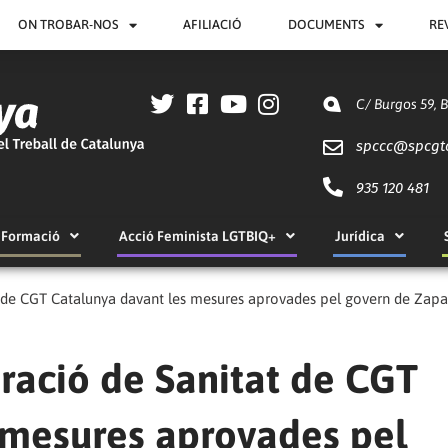
ON TROBAR-NOS
AFILIACIÓ
DOCUMENTS
RE
C/ Burgos 59, 
spccc@
spcgt
935 120 481
Formació
Acció Feminista LGTBIQ+
Jurídica
 de CGT Catalunya davant les mesures aprovades pel govern de Zapa
ració de Sanitat de CGT
 mesures aprovades pel