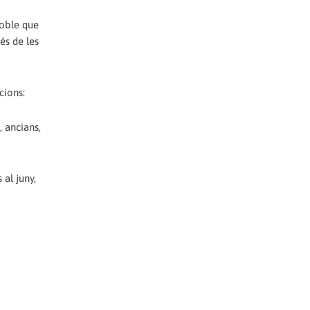
doble que
és de les
cions:
, ancians,
 al juny,