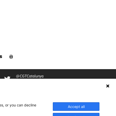
@CGTCatalunya
cgtcatalunya
CGTCatalunya
es, or you can decline
cgtcatalunya
Accept all