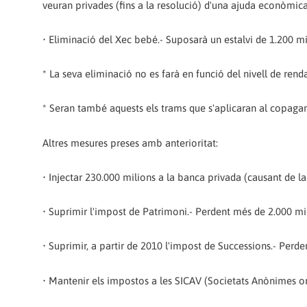
veuran privades (fins a la resolució) d'una ajuda econòmic
• Eliminació del Xec bebé.- Suposarà un estalvi de 1.200 mi
* La seva eliminació no es farà en funció del nivell de renda 
* Seran també aquests els trams que s'aplicaran al copagam
Altres mesures preses amb anterioritat:
• Injectar 230.000 milions a la banca privada (causant de la 
• Suprimir l'impost de Patrimoni.- Perdent més de 2.000 mi
• Suprimir, a partir de 2010 l'impost de Successions.- Perd
• Mantenir els impostos a les SICAV (Societats Anònimes on 