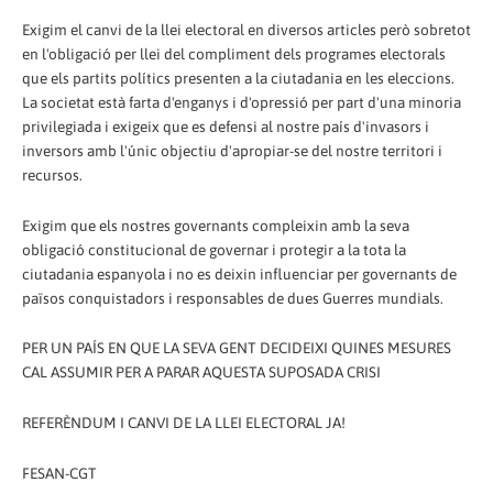
Exigim el canvi de la llei electoral en diversos articles però sobretot
en l'obligació per llei del compliment dels programes electorals
que els partits polítics presenten a la ciutadania en les eleccions.
La societat està farta d'enganys i d'opressió per part d'una minoria
privilegiada i exigeix que es defensi al nostre país d'invasors i
inversors amb l'únic objectiu d'apropiar-se del nostre territori i
recursos.
Exigim que els nostres governants compleixin amb la seva
obligació constitucional de governar i protegir a la tota la
ciutadania espanyola i no es deixin influenciar per governants de
països conquistadors i responsables de dues Guerres mundials.
PER UN PAÍS EN QUE LA SEVA GENT DECIDEIXI QUINES MESURES
CAL ASSUMIR PER A PARAR AQUESTA SUPOSADA CRISI
REFERÈNDUM I CANVI DE LA LLEI ELECTORAL JA!
FESAN-CGT