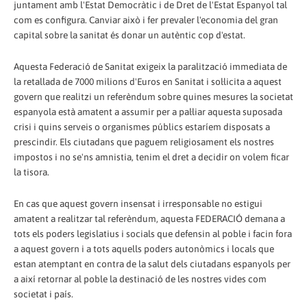
juntament amb l'Estat Democràtic i de Dret de l'Estat Espanyol tal
com es configura. Canviar això i fer prevaler l'economia del gran
capital sobre la sanitat és donar un autèntic cop d'estat.
Aquesta Federació de Sanitat exigeix la paralització immediata de
la retallada de 7000 milions d'Euros en Sanitat i sol·licita a aquest
govern que realitzi un referèndum sobre quines mesures la societat
espanyola està amatent a assumir per a pal·liar aquesta suposada
crisi i quins serveis o organismes públics estaríem disposats a
prescindir. Els ciutadans que paguem religiosament els nostres
impostos i no se'ns amnistia, tenim el dret a decidir on volem ficar
la tisora.
En cas que aquest govern insensat i irresponsable no estigui
amatent a realitzar tal referèndum, aquesta FEDERACIÓ demana a
tots els poders legislatius i socials que defensin al poble i facin fora
a aquest govern i a tots aquells poders autonòmics i locals que
estan atemptant en contra de la salut dels ciutadans espanyols per
a així retornar al poble la destinació de les nostres vides com
societat i país.