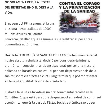
NO SOLAMENT PERILLA L'ESTAT
DEL BENESTAR SINÓ EL DRET A LA
VIDA.
El govern del PP ha anunciat fa uns
dies una nova retallada de 10000
milions d'euros en Sanitat i
Educació, retallada que se suma a les ja realitzades per altres
comunitats autònomes.
Des de la FEDERACIÓ DE SANITAT DE LA CGT volem manifestar el
nostre absolut rebuig a tal decisió per considerar-la injusta,
arbitrària, inconscient i anticonstitucional, per ser una mesura
aplicada no basada en cap estudi per part de professionals de la
sanitat sobre els efectes a curt i llarg termini que pot representar
en la salut i qualitat de vida dels ciutadans.
El dret a la salut i a la vida és un dret fonamental recollit en la
Constitució, que està per sobre de qualsevol altre dret de contingut
econòmic, i que és la base de l'Estat Social, autèntica raó de ser,