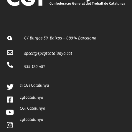
C/ Burgos 59, Baixos – 08014 Barcelona
spccc@
spcgtcatalunya.cat
935 120 481
@CGTCatalunya
cgtcatalunya
CGTCatalunya
cgtcatalunya