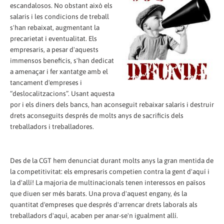
escandalosos. No obstant això els
salaris i les condicions de treball
s'han rebaixat, augmentant la
precarietat i eventualitat. Els
empresaris, a pesar d'aquests
immensos beneficis, s'han dedicat
a amenaçar i fer xantatge amb el
tancament d'empreses i
“deslocalitzacions”. Usant aquesta
por i els diners dels bancs, han aconseguit rebaixar salaris i destruir
drets aconseguits després de molts anys de sacrificis dels
treballadors i treballadores.
Des de la CGT hem denunciat durant molts anys la gran mentida de
la competitivitat: els empresaris competien contra la gent d'aquí i
la d'allí! La majoria de multinacionals tenen interessos en països
que diuen ser més barats. Una prova d'aquest engany, és la
quantitat d'empreses que després d'arrencar drets laborals als
treballadors d'aquí, acaben per anar-se'n igualment allí.