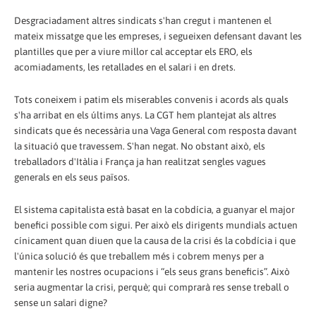
Desgraciadament altres sindicats s'han cregut i mantenen el
mateix missatge que les empreses, i segueixen defensant davant les
plantilles que per a viure millor cal acceptar els ERO, els
acomiadaments, les retallades en el salari i en drets.
Tots coneixem i patim els miserables convenis i acords als quals
s'ha arribat en els últims anys. La CGT hem plantejat als altres
sindicats que és necessària una Vaga General com resposta davant
la situació que travessem. S'han negat. No obstant això, els
treballadors d'Itàlia i França ja han realitzat sengles vagues
generals en els seus països.
El sistema capitalista està basat en la cobdícia, a guanyar el major
benefici possible com sigui. Per això els dirigents mundials actuen
cínicament quan diuen que la causa de la crisi és la cobdícia i que
l'única solució és que treballem més i cobrem menys per a
mantenir les nostres ocupacions i “els seus grans beneficis”. Això
seria augmentar la crisi, perquè; qui comprarà res sense treball o
sense un salari digne?