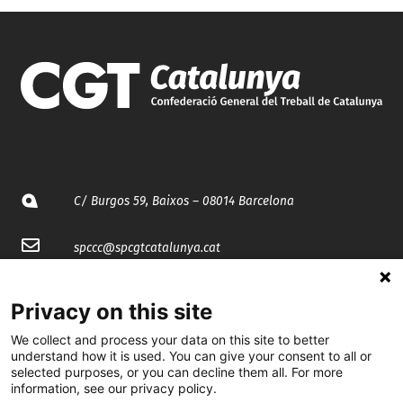
C/ Burgos 59, Baixos – 08014 Barcelona
spccc@
spcgtcatalunya.cat
935 120 481
Privacy on this site
We collect and process your data on this site to better
@CGTCatalunya
understand how it is used. You can give your consent to all or
selected purposes, or you can decline them all. For more
cgtcatalunya
information, see our privacy policy.