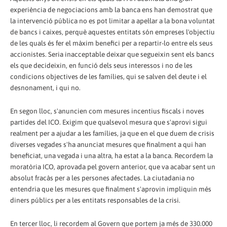
experiència de negociacions amb la banca ens han demostrat que
la intervenció pública no es pot limitar a apel·lar a la bona voluntat
de bancs i caixes, perquè aquestes entitats són empreses l'objectiu
de les quals és fer el màxim benefici per a repartir-lo entre els seus
accionistes. Seria inacceptable deixar que segueixin sent els bancs
els que decideixin, en funció dels seus interessos i no de les
condicions objectives de les famílies, qui se salven del deute i el
desnonament, i qui no.
En segon lloc, s'anuncien com mesures incentius fiscals i noves
partides del ICO. Exigim que qualsevol mesura que s'aprovi sigui
realment per a ajudar a les famílies, ja que en el que duem de crisis
diverses vegades s'ha anunciat mesures que finalment a qui han
beneficiat, una vegada i una altra, ha estat a la banca. Recordem la
moratòria ICO, aprovada pel govern anterior, que va acabar sent un
absolut fracàs per a les persones afectades. La ciutadania no
entendria que les mesures que finalment s'aprovin impliquin més
diners públics per a les entitats responsables de la crisi.
En tercer lloc, li recordem al Govern que portem ja més de 330.000