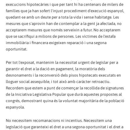
execucions hipotecàries i que per tant hi ha centenars de milers de
famílies que ja han sofert l'injust procediment d'execució espanyol,
quedant-se amb un deute per a tota la vida i sense habitatge. Les
mesures que s'aprovin han de contemplar a la gent ja afectada, no
acceptarem mesures que només serveixin a futur. No acceptarem
que se sacrifiqui a milions de persones. Les víctimes de l'estafa
immobiliària i financera exigeixen reparació i una segona
oportunitat.
Per tot l'exposat, mantenim la necessitat urgent de legislar per a
garantir el dret a la dació en pagament, la moratòria dels
desnonaments i la reconversió dels pisos hipotecats executats en
lloguer social assequible, i tot això amb caràcter retroactiu.
Recordem que estem a punt de començar la recollida de signatures
de la Iniciativa Legislativa Popular que durà aquestes propostes al
congrés, demostrant quina és la voluntat majoritària de la població
espanyola.
No necessitem recomanacions ni incentius. Necessitem una
legislació que garanteixi el dret a una segona oportunitat i el dret a