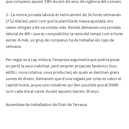
que compensi aquest 3’8% durant els anys de vigència del conveni.
2.- La nostra jornada laboral és teòricament de 36 hores setmanals
(7’12 diàries), però com que la plantilla és massa ajustada, ens
veiem obligats a fer-ne moltes més. Només demanem una jornada
laboral de 40h i que es comptabilitzi la resta del temps com a hores
extres. A més, un grup de companys ha de treballar els caps de
setmana.
Per negar-se a cap millora, l’empresa argumenta que podria posar
en perill la seva viabilitat, però emprèn projectes faraònics (nou
edifici, nova rotativa, nous productes) als quals es destinen grans
sumes de diners. Demanem que d’una vegada per totes es valori el
capital humà, ja que som nosaltres qui fem possible que el DIARI
surti cada dia al carrer durant aquests darrers 30 anys.
Assemblea de treballadors de Diari de Terrassa