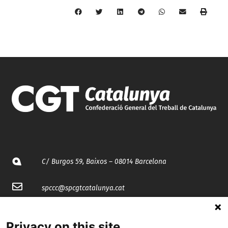
C/ Burgos 59, Baixos – 08014 Barcelona
spccc@
spcgtcatalunya.cat
935 120 481
Privacy on this site