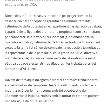
milions en el de l'ACA.
Dintre dels múltiples canvis introduïts pel projecte estan la
desaparició del concepte de garantia de subministrament;
l’eliminació de la potestat en el repartiment i assignació de cabals;
l’aparició de la figura del promotor o propietari com a sol∙licitant
per connectar‐se a la xarxa Ter Llobregat (funcionant com un
operador en baixa); l’eliminació de totes les fonts de finançament
excepte la tarifa i el cànon de connexió; la reducció a la meitat de
la representació de la part social en la gestió de l'ACA ‐directiva
marc de l'aigua‐; la creació d’una xarxa de laboratoris de salut
pública que pot afectar als treballadores i les treballadores del
laboratori d’ATLL; etc.
Davant de tota aquesta agressió frontal contra les treballadores i
els treballadors de l’empresa i les/els contribuents, cridem a la
mobilització per fer front comú amb tot el col∙lectiu de
l’Administració Pública. Només amb la unitat de tothom podrem
impedir aquesta brutal envestida.