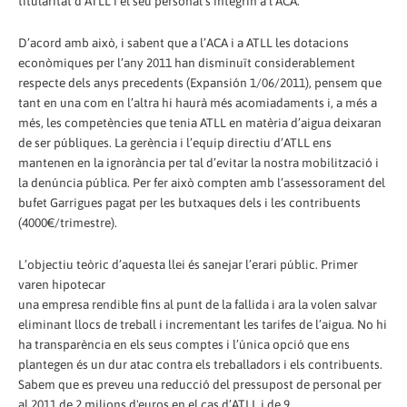
titularitat d’ATLL i el seu personal s’integrin a l’ACA.
D’acord amb això, i sabent que a l’ACA i a ATLL les dotacions
econòmiques per l’any 2011 han disminuït considerablement
respecte dels anys precedents (Expansión 1/06/2011), pensem que
tant en una com en l’altra hi haurà més acomiadaments i, a més a
més, les competències que tenia ATLL en matèria d’aigua deixaran
de ser públiques. La gerència i l’equip directiu d’ATLL ens
mantenen en la ignorància per tal d’evitar la nostra mobilització i
la denúncia pública. Per fer això compten amb l’assessorament del
bufet Garrigues pagat per les butxaques dels i les contribuents
(4000€/trimestre).
L’objectiu teòric d’aquesta llei és sanejar l’erari públic. Primer
varen hipotecar
una empresa rendible fins al punt de la fallida i ara la volen salvar
eliminant llocs de treball i incrementant les tarifes de l’aigua. No hi
ha transparència en els seus comptes i l’única opció que ens
plantegen és un dur atac contra els treballadors i els contribuents.
Sabem que es preveu una reducció del pressupost de personal per
al 2011 de 2 milions d'euros en el cas d’ATLL i de 9