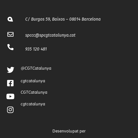
C/ Burgos 59, Baixos – 08014 Barcelona
spccc@
spcgtcatalunya.cat
935 120 481
@CGTCatalunya
cgtcatalunya
CGTCatalunya
cgtcatalunya
Desenvolupat per