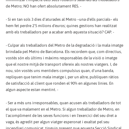
de Metro; NO han ofert absolutament RES. -
- Si en tan sols 3 dies d'aturades al Metro –una d'ells parcials– els
hem fet perdre 2’5 milions d'euros; quines gestions han realitzat
amb els treballadors per a acabar amb aquesta situació? CAP. -
- Culpar als treballadors del Metro de la degradació i la mala imatge
brindada pel Metro de Barcelona. Els recordem que, com directius,
vostès són els últims i màxims responsables de la visió o imatge
que el nostre mitjà de transport ofereix als nostres viatgers. I, de
nou, són vostès uns mentiders compulsius quan, d'una banda,
repliquen que tenim mala imatge i, per un altre, publiquen ràtios
de satisfacció al client que ronden el 90% en algunes línies. En
algun aspecte estan mentint. -
- Ser a més uns irresponsables, quan acusen als treballadors de tot
el que va malament en el Metro. Si algun treballador de Metro, en
l'acompliment de les seves funcions i en l'exercici del seu dret a
vaga, és agredit per algun viatger esperonat i exaltat pel seu
incendiari comunicat, tinguin present que aquesta Secció Sindical