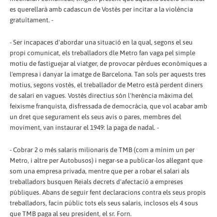
es querellarà amb cadascun de Vostès per incitar a la violència
gratuïtament. -
- Ser incapaces d'abordar una situació en la qual, segons el seu
propi comunicat, els treballadors dle Metro fan vaga pel simple
motiu de fastiguejar al viatger, de provocar pèrdues econòmiques a
l'empresa i danyar la imatge de Barcelona. Tan sols per aquests tres
motius, segons vostès, el treballador de Metro està perdent diners
de salari en vagues. Vostès directius són l'herència màxima del
feixisme franquista, disfressada de democràcia, que vol acabar amb
un dret que segurament els seus avis o pares, membres del
moviment, van instaurar el 1949: la paga de nadal. -
- Cobrar 2 o més salaris milionaris de TMB (com a mínim un per
Metro, i altre per Autobusos) i negar-se a publicar-los al·legant que
som una empresa privada, mentre que per a robar el salari als
treballadors busquen Reials decrets d'afectació a empreses
públiques. Abans de seguir fent declaracions contra els seus propis
treballadors, facin públic tots els seus salaris, inclosos els 4 sous
que TMB paga al seu president, el sr. Forn.