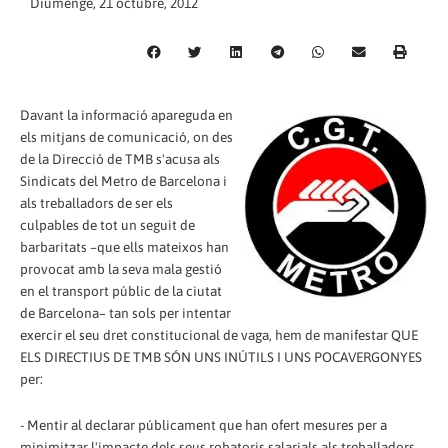
Diumenge, 21 octubre, 2012
Davant la informació apareguda en
els mitjans de comunicació, on des
de la Direcció de TMB s'acusa als
Sindicats del Metro de Barcelona i
als treballadors de ser els
culpables de tot un seguit de
barbaritats –que ells mateixos han
provocat amb la seva mala gestió
en el transport públic de la ciutat
de Barcelona– tan sols per intentar
exercir el seu dret constitucional de vaga, hem de manifestar QUE
ELS DIRECTIUS DE TMB SÓN UNS INÚTILS I UNS POCAVERGONYES
per:
- Mentir al declarar públicament que han ofert mesures per a
minimitzar l'impacte dels seus robatoris salarials als treballadors