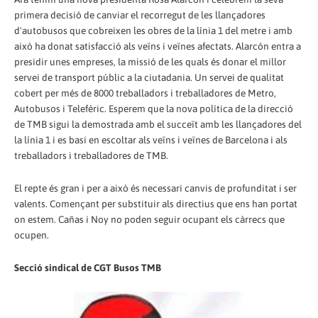
primera decisió de canviar el recorregut de les llançadores
d'autobusos que cobreixen les obres de la línia 1 del metre i amb
això ha donat satisfacció als veïns i veïnes afectats. Alarcón entra a
presidir unes empreses, la missió de les quals és donar el millor
servei de transport públic a la ciutadania. Un servei de qualitat
cobert per més de 8000 treballadors i treballadores de Metro,
Autobusos i Telefèric. Esperem que la nova política de la direcció
de TMB sigui la demostrada amb el succeït amb les llançadores del
la línia 1 i es basi en escoltar als veïns i veïnes de Barcelona i als
treballadors i treballadores de TMB.
El repte és gran i per a això és necessari canvis de profunditat i ser
valents. Començant per substituir als directius que ens han portat
on estem. Cañas i Noy no poden seguir ocupant els càrrecs que
ocupen.
Secció sindical de CGT Busos TMB