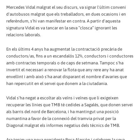
Mercedes Vidal malgrat el seu discurs, va signar l'últim conveni
d'autobusos malgrat que els treballadors, en dues ocasions i en
referèndum, s'hi van manifestar en contra. A partir d'aquesta
signatura Vidal es va tancar en la seva “closca” ignorant les
relacions laborals.
En els últims 4 anys ha augmentat la contractació precària de
conductors/as, fins a un escandalós 12%, conductors i conductores
amb contractes temporals o de caps de setmana. Tampoc s'ha
invertit el necessari a renovar la flota que any rere any ha anat
envellint i amb això s'ha anat disparant el nombre d'avaries que
han repercutit en el servei que donem a la ciutadania.
Vidal s'ha negat a escoltar als veïns i veïnes que li exigeixen
recuperar les línies que TMB té cedides a Sagalés, que donen servei
als barris del nord de Barcelona, i ha mantingut una posició
numantina a favor de la connexió del tramvia privat per la
Diagonal malgrat els informes negatius dels tècnics de TMB.
Ara tenim una nova presidenta Rosa Alarcón i celebrem la seva