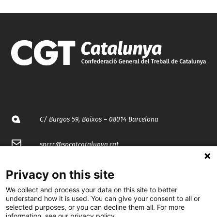
C/ Burgos 59, Baixos – 08014 Barcelona
spccc@
spcgtcatalunya.cat
935 120 481
Privacy on this site
We collect and process your data on this site to better
@CGTCatalunya
understand how it is used. You can give your consent to all or
selected purposes, or you can decline them all. For more
information, see our privacy policy.
cgtcatalunya