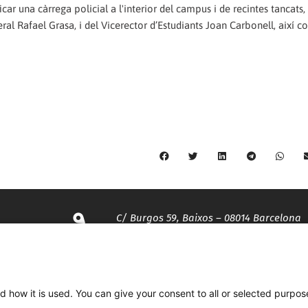
car una càrrega policial a l'interior del campus i de recintes tancats,
eral Rafael Grasa, i del Vicerector d’Estudiants Joan Carbonell, així c
C/ Burgos 59, Baixos – 08014 Barcelona
spccc@
spcgtcatalunya.cat
d how it is used. You can give your consent to all or selected purpos
935 120 481