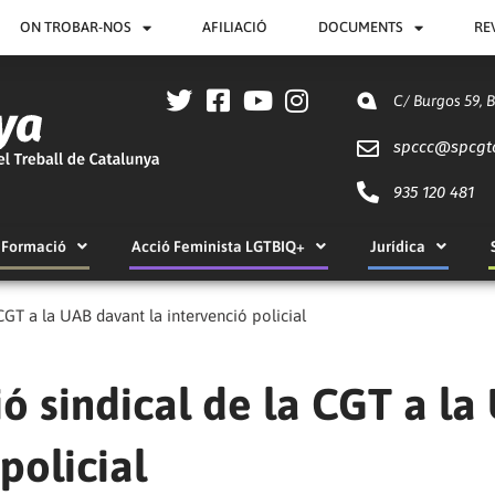
ON TROBAR-NOS
AFILIACIÓ
DOCUMENTS
RE
C/ Burgos 59, 
spccc@
spcgt
935 120 481
Formació
Acció Feminista LGTBIQ+
Jurídica
CGT a la UAB davant la intervenció policial
ó sindical de la CGT a la
policial