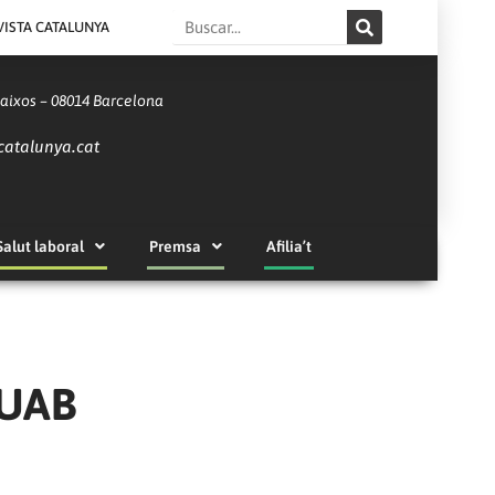
Search
VISTA CATALUNYA
Baixos – 08014 Barcelona
catalunya.cat
Salut laboral
Premsa
Afilia’t
 UAB