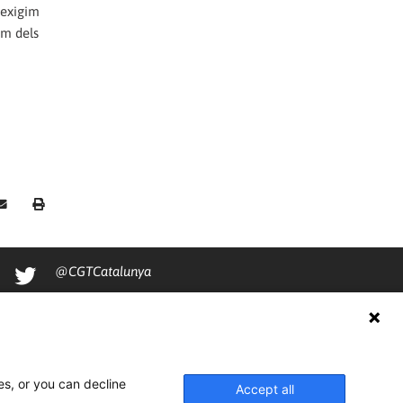
 exigim
om dels
@CGTCatalunya
cgtcatalunya
CGTCatalunya
cgtcatalunya
es, or you can decline
Accept all