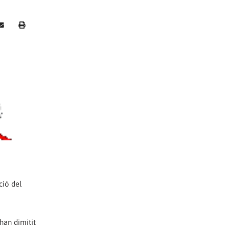
ció del
 han dimitit