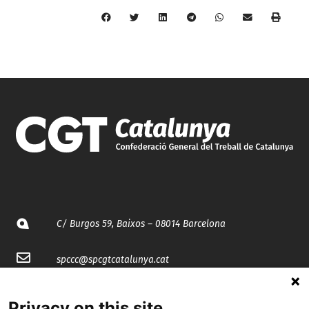
C/ Burgos 59, Baixos – 08014 Barcelona
spccc@
spcgtcatalunya.cat
935 120 481
Privacy on this site