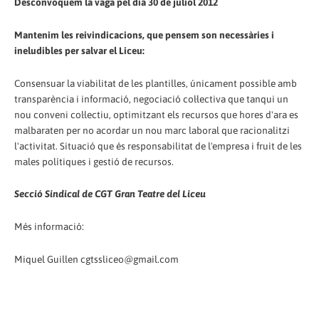
Desconvoquem la vaga pel dia 30 de juliol 2012
Mantenim les reivindicacions, que pensem son necessàries i
ineludibles per salvar el Liceu:
Consensuar la viabilitat de les plantilles, únicament possible amb
transparència i informació, negociació col·lectiva que tanqui un
nou conveni col·lectiu, optimitzant els recursos que hores d'ara es
malbaraten per no acordar un nou marc laboral que racionalitzi
l'activitat. Situació que és responsabilitat de l'empresa i fruit de les
males polítiques i gestió de recursos.
Secció Sindical de CGT Gran Teatre del Liceu
Més informació:
Miquel Guillen cgtssliceo@gmail.com