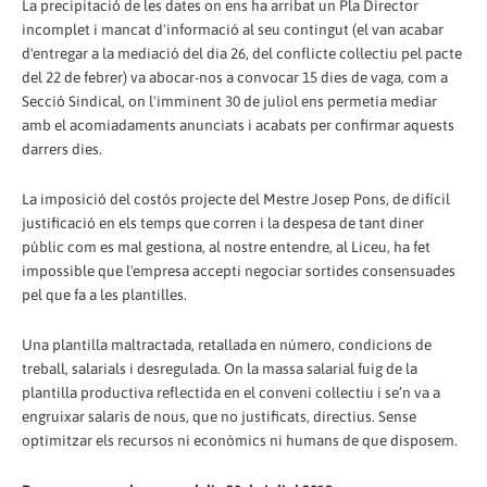
La precipitació de les dates on ens ha arribat un Pla Director
incomplet i mancat d'informació al seu contingut (el van acabar
d'entregar a la mediació del dia 26, del conflicte col·lectiu pel pacte
del 22 de febrer) va abocar-nos a convocar 15 dies de vaga, com a
Secció Sindical, on l'imminent 30 de juliol ens permetia mediar
amb el acomiadaments anunciats i acabats per confirmar aquests
darrers dies.
La imposició del costós projecte del Mestre Josep Pons, de difícil
justificació en els temps que corren i la despesa de tant diner
públic com es mal gestiona, al nostre entendre, al Liceu, ha fet
impossible que l'empresa accepti negociar sortides consensuades
pel que fa a les plantilles.
Una plantilla maltractada, retallada en número, condicions de
treball, salarials i desregulada. On la massa salarial fuig de la
plantilla productiva reflectida en el conveni col·lectiu i se’n va a
engruixar salaris de nous, que no justificats, directius. Sense
optimitzar els recursos ni econòmics ni humans de que disposem.