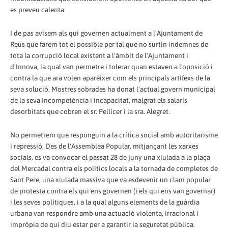
es preveu calenta.
I de pas avisem als qui governen actualment a l'Ajuntament de
Reus que farem tot el possible per tal que no surtin indemnes de
tota la corrupció local existent a l'àmbit de l'Ajuntament i
d'Innova, la qual van permetre i tolerar quan estaven a l'oposició i
contra la que ara volen aparèixer com els principals artífexs de la
seva solució. Mostres sobrades ha donat l'actual govern municipal
de la seva incompetència i incapacitat, malgrat els salaris
desorbitats que cobren el sr. Pellicer i la sra. Alegret.
No permetrem que responguin a la crítica social amb autoritarisme
i repressió. Des de l'Assemblea Popular, mitjançant les xarxes
socials, es va convocar el passat 28 de juny una xiulada a la plaça
del Mercadal contra els polítics locals a la tornada de completes de
Sant Pere, una xiulada massiva que va esdevenir un clam popular
de protesta contra els qui ens governen (i els qui ens van governar)
i les seves polítiques, i a la qual alguns elements de la guàrdia
urbana van respondre amb una actuació violenta, irracional i
impròpia de qui diu estar per a garantir la seguretat pública.