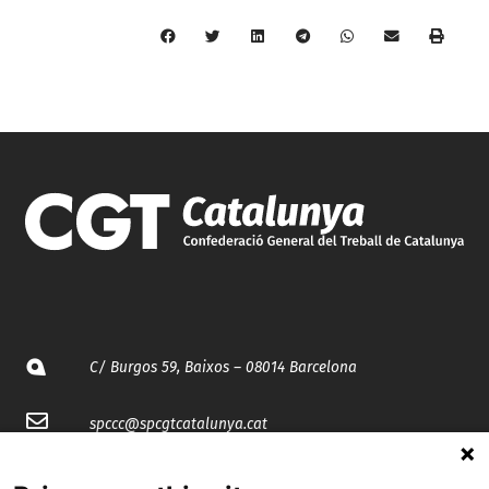
C/ Burgos 59, Baixos – 08014 Barcelona
spccc@
spcgtcatalunya.cat
935 120 481