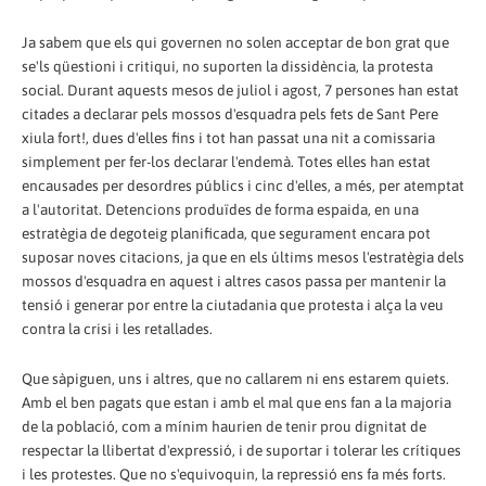
Ja sabem que els qui governen no solen acceptar de bon grat que
se'ls qüestioni i critiqui, no suporten la dissidència, la protesta
social. Durant aquests mesos de juliol i agost, 7 persones han estat
citades a declarar pels mossos d'esquadra pels fets de Sant Pere
xiula fort!, dues d'elles fins i tot han passat una nit a comissaria
simplement per fer-los declarar l'endemà. Totes elles han estat
encausades per desordres públics i cinc d'elles, a més, per atemptat
a l'autoritat. Detencions produïdes de forma espaida, en una
estratègia de degoteig planificada, que segurament encara pot
suposar noves citacions, ja que en els últims mesos l'estratègia dels
mossos d'esquadra en aquest i altres casos passa per mantenir la
tensió i generar por entre la ciutadania que protesta i alça la veu
contra la crisi i les retallades.
Que sàpiguen, uns i altres, que no callarem ni ens estarem quiets.
Amb el ben pagats que estan i amb el mal que ens fan a la majoria
de la població, com a mínim haurien de tenir prou dignitat de
respectar la llibertat d'expressió, i de suportar i tolerar les crítiques
i les protestes. Que no s'equivoquin, la repressió ens fa més forts.