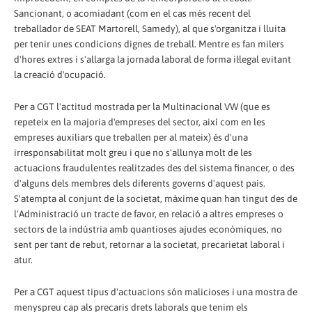
Sancionant, o acomiadant (com en el cas més recent del
treballador de SEAT Martorell, Samedy), al que s'organitza i lluita
per tenir unes condicions dignes de treball. Mentre es fan milers
d'hores extres i s'allarga la jornada laboral de forma il·legal evitant
la creació d'ocupació.
Per a CGT l'actitud mostrada per la Multinacional VW (que es
repeteix en la majoria d'empreses del sector, així com en les
empreses auxiliars que treballen per al mateix) és d'una
irresponsabilitat molt greu i que no s'allunya molt de les
actuacions fraudulentes realitzades des del sistema financer, o des
d'alguns dels membres dels diferents governs d'aquest país.
S'atempta al conjunt de la societat, màxime quan han tingut des de
l'Administració un tracte de favor, en relació a altres empreses o
sectors de la indústria amb quantioses ajudes econòmiques, no
sent per tant de rebut, retornar a la societat, precarietat laboral i
atur.
Per a CGT aquest tipus d'actuacions són malicioses i una mostra de
menyspreu cap als precaris drets laborals que tenim els