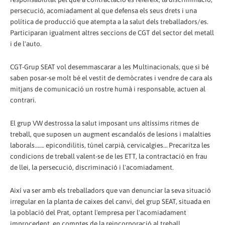
persecució, acomiadament al que defensa els seus drets i una
política de producció que atempta a la salut dels treballadors/es.
Participaran igualment altres seccions de CGT del sector del metall
i de l'auto.
CGT-Grup SEAT vol desemmascarar a les Multinacionals, que si bé
saben posar-se molt bé el vestit de demòcrates i vendre de cara als
mitjans de comunicació un rostre humà i responsable, actuen al
contrari.
El grup VW destrossa la salut imposant uns altíssims ritmes de
treball, que suposen un augment escandalós de lesions i malalties
laborals……. epicondilitis, túnel carpià, cervicalgies… Precaritza les
condicions de treball valent-se de les ETT, la contractació en frau
de llei, la persecució, discriminació i l'acomiadament.
Així va ser amb els treballadors que van denunciar la seva situació
irregular en la planta de caixes del canvi, del grup SEAT, situada en
la població del Prat, optant l'empresa per l'acomiadament
improcedent, en comptes de la reincorporació al treball.