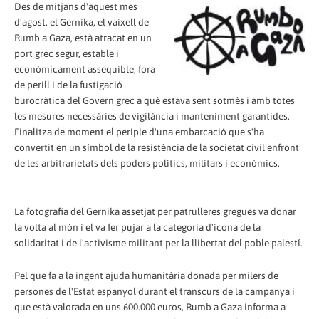
Des de mitjans d'aquest mes
d'agost, el Gernika, el vaixell de
Rumb a Gaza, està atracat en un
port grec segur, estable i
econòmicament assequible, fora
de perill i de la fustigació
burocràtica del Govern grec a què estava sent sotmès i amb totes
les mesures necessàries de vigilància i manteniment garantides.
Finalitza de moment el periple d'una embarcació que s'ha
convertit en un símbol de la resistència de la societat civil enfront
de les arbitrarietats dels poders polítics, militars i econòmics.
La fotografia del Gernika assetjat per patrulleres gregues va donar
la volta al món i el va fer pujar a la categoria d'icona de la
solidaritat i de l'activisme militant per la llibertat del poble palestí.
Pel que fa a la ingent ajuda humanitària donada per milers de
persones de l'Estat espanyol durant el transcurs de la campanya i
que està valorada en uns 600.000 euros, Rumb a Gaza informa a