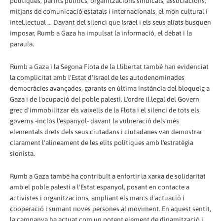
polítiques, partits polítics, organitzacions sindicals, associacions,
mitjans de comunicació estatals i internacionals, el món cultural i
intel.lectual ... Davant del silenci que Israel i els seus aliats busquen
imposar, Rumb a Gaza ha impulsat la informació, el debat i la
paraula.
Rumb a Gaza i la Segona Flota de la Llibertat també han evidenciat
la complicitat amb l'Estat d'Israel de les autodenominades
democràcies avançades, garants en última instància del bloqueig a
Gaza i de l'ocupació del poble palestí. L'ordre il.legal del Govern
grec d'immobilitzar els vaixells de la Flota i el silenci de tots els
governs -inclòs l'espanyol- davant la vulneració dels més
elementals drets dels seus ciutadans i ciutadanes van demostrar
clarament l'alineament de les elits polítiques amb l'estratègia
sionista.
Rumb a Gaza també ha contribuït a enfortir la xarxa de solidaritat
amb el poble palestí a l'Estat espanyol, posant en contacte a
activistes i organitzacions, ampliant els marcs d'actuació i
cooperació i sumant noves persones al moviment. En aquest sentit,
la campanya ha actuat com un potent element de dinamització i