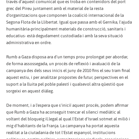
través d'aquest comunicat que es troba en contenidors del port
grec del Pireu juntament amb el material de la resta
d'organitzacions que componen la coalició internacional de la
Segona Flota de la Llibertat. Igual que passa amb el Gernika, l'ajuda
humanitària-principalment materials de construcció, sanitaris i
educatius- està degudament custodiada i amb la seva situació
administrativa en ordre.
Rumb a Gaza disposa ara d'un temps prou prolongat per abordar,
de forma assossegada, un procés de reflexió i avaluació de la
campanya des dels seus inicis el juny de 2010 fins el seu tram final
aquest estiu, i per analitzar propostes de futur, perspectives en el
suport a la lluita pel poble palestí i qualsevol altra qüestió que
sorgeixi en aquest diàleg.
De moment, i a l'espera que s'iniciï aquest procés, podem afirmar
que Rumb a Gaza ha aconseguit trencar el silenci mediàtic al
voltant del bloqueig il.legal al qual l'Estat d'Israel sotmet al milió i
mig d'habitants de la Franja. La campanya ha portat aquesta
realitat a la ciutadania de tot l'Estat espanyol, institucions